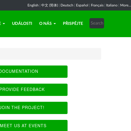
English
|
中文 (简体)
|
Deutsch
|
Español
|
Français
|
Italiano
|
More...
E
UDÁLOSTI
O NÁS
PŘISPĚJTE
DOCUMENTATION
PROVIDE FEEDBACK
JOIN THE PROJECT!
MEET US AT EVENTS