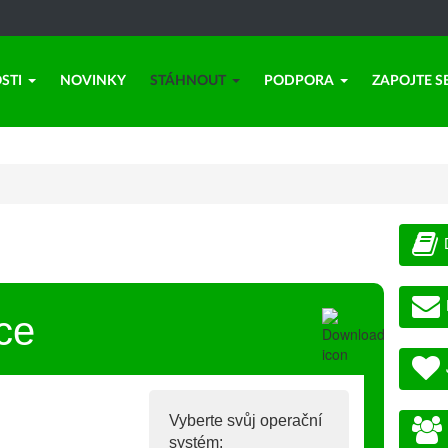
STI
NOVINKY
STÁHNOUT
PODPORA
ZAPOJTE S
ce
Vyberte svůj operační
systém: