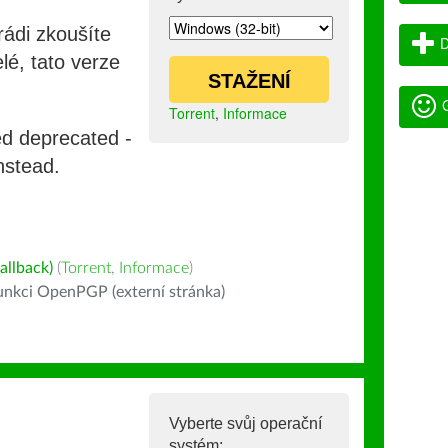
rádi zkoušíte
D
lé, tato verze
STAŽENÍ
G
Torrent
,
Informace
ed deprecated -
nstead.
allback)
(
Torrent
,
Informace
)
nkci OpenPGP (externí stránka)
Vyberte svůj operační
systém: