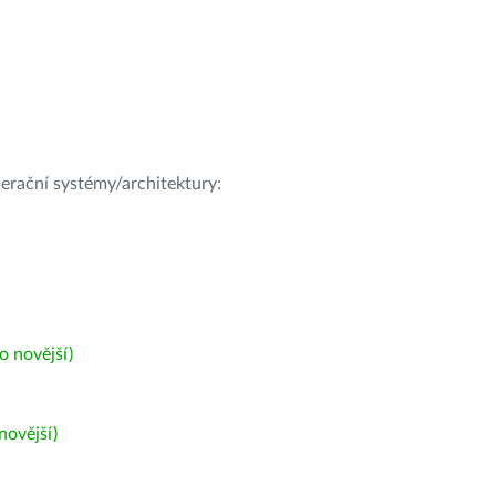
operační systémy/architektury:
 novější)
ovější)