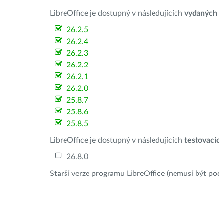
LibreOffice je dostupný v následujících
vydaných
26.2.5
26.2.4
26.2.3
26.2.2
26.2.1
26.2.0
25.8.7
25.8.6
25.8.5
LibreOffice je dostupný v následujících
testovací
26.8.0
Starší verze programu LibreOffice (nemusí být po