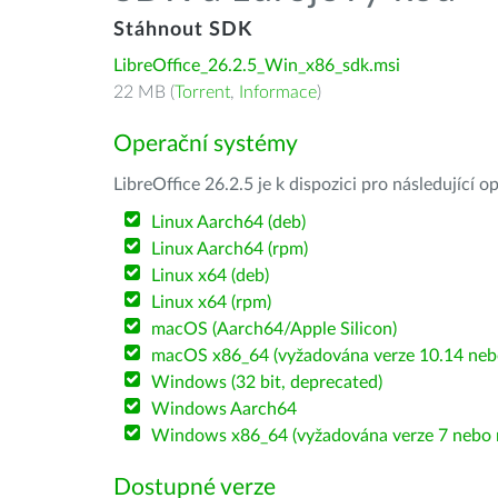
Stáhnout SDK
LibreOffice_26.2.5_Win_x86_sdk.msi
22 MB (
Torrent
,
Informace
)
Operační systémy
LibreOffice 26.2.5 je k dispozici pro následující 
Linux Aarch64 (deb)
Linux Aarch64 (rpm)
Linux x64 (deb)
Linux x64 (rpm)
macOS (Aarch64/Apple Silicon)
macOS x86_64 (vyžadována verze 10.14 nebo
Windows (32 bit, deprecated)
Windows Aarch64
Windows x86_64 (vyžadována verze 7 nebo n
Dostupné verze