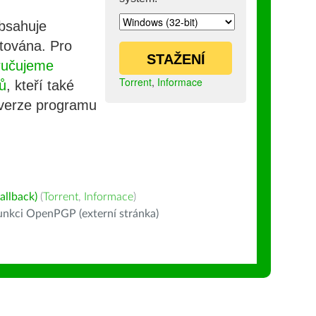
obsahuje
stována. Pro
STAŽENÍ
ručujeme
Torrent
,
Informace
ů
, kteří také
 verze programu
allback)
(
Torrent
,
Informace
)
nkci OpenPGP (externí stránka)