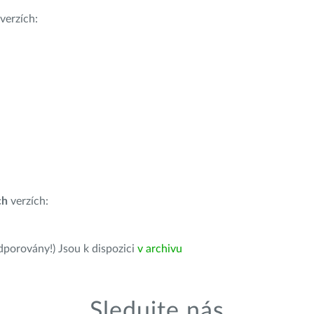
verzích:
ch
verzích:
dporovány!) Jsou k dispozici
v archivu
Sledujte nás