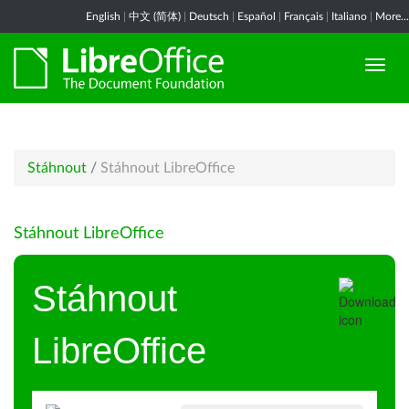
English
|
中文 (简体)
|
Deutsch
|
Español
|
Français
|
Italiano
|
More...
Stáhnout
/
Stáhnout LibreOffice
Stáhnout LibreOffice
Stáhnout
LibreOffice