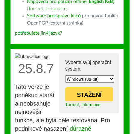
Nápověda pro použití offline:
English (GB)
(
Torrent
,
Informace
)
Software pro správu klíčů
pro novou funkci
OpenPGP (externí stránka)
potřebujete jiný jazyk?
Vyberte svůj operační
25.8.7
systém:
Tato verze je
STAŽENÍ
poněkud starší
a neobsahuje
Torrent
,
Informace
nejnovější
funkce, ale byla déle testována. Pro
podnikové nasazení
důrazně