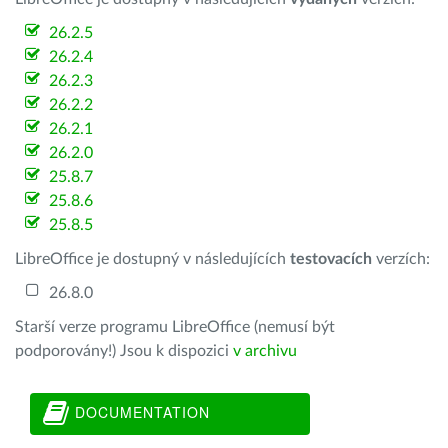
26.2.5
26.2.4
26.2.3
26.2.2
26.2.1
26.2.0
25.8.7
25.8.6
25.8.5
LibreOffice je dostupný v následujících
testovacích
verzích:
26.8.0
Starší verze programu LibreOffice (nemusí být
podporovány!) Jsou k dispozici
v archivu
DOCUMENTATION