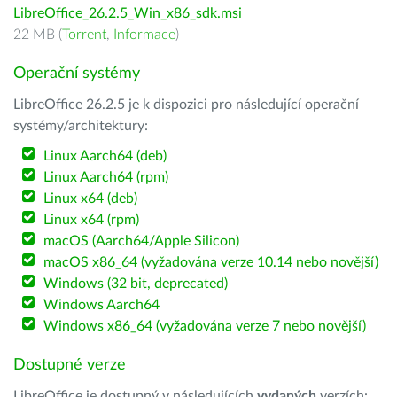
LibreOffice_26.2.5_Win_x86_sdk.msi
22 MB (
Torrent
,
Informace
)
Operační systémy
LibreOffice 26.2.5 je k dispozici pro následující operační
systémy/architektury:
Linux Aarch64 (deb)
Linux Aarch64 (rpm)
Linux x64 (deb)
Linux x64 (rpm)
macOS (Aarch64/Apple Silicon)
macOS x86_64 (vyžadována verze 10.14 nebo novější)
Windows (32 bit, deprecated)
Windows Aarch64
Windows x86_64 (vyžadována verze 7 nebo novější)
Dostupné verze
LibreOffice je dostupný v následujících
vydaných
verzích: