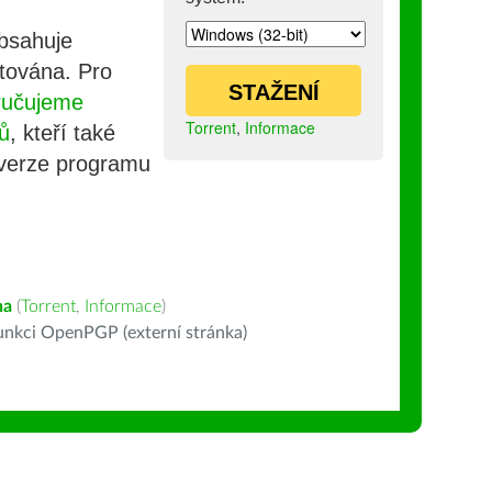
obsahuje
stována. Pro
STAŽENÍ
ručujeme
Torrent
,
Informace
ů
, kteří také
 verze programu
na
(
Torrent
,
Informace
)
nkci OpenPGP (externí stránka)