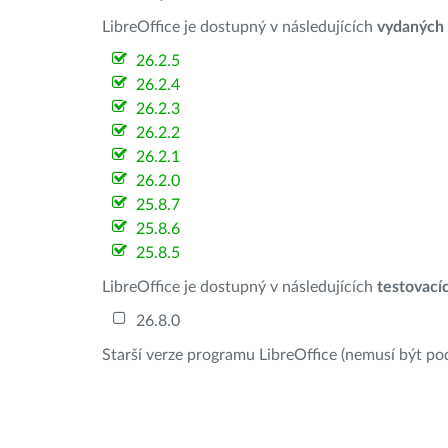
LibreOffice je dostupný v následujících
vydaných
26.2.5
26.2.4
26.2.3
26.2.2
26.2.1
26.2.0
25.8.7
25.8.6
25.8.5
LibreOffice je dostupný v následujících
testovací
26.8.0
Starší verze programu LibreOffice (nemusí být po