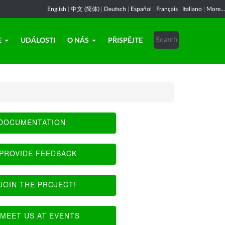
English
|
中文 (简体)
|
Deutsch
|
Español
|
Français
|
Italiano
|
More...
E
UDÁLOSTI
O NÁS
PŘISPĚJTE
DOCUMENTATION
PROVIDE FEEDBACK
JOIN THE PROJECT!
MEET US AT EVENTS