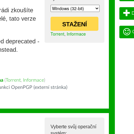
rádi zkoušíte
D
lé, tato verze
STAŽENÍ
G
Torrent
,
Informace
ed deprecated -
nstead.
na
(
Torrent
,
Informace
)
nkci OpenPGP (externí stránka)
Vyberte svůj operační
systém: