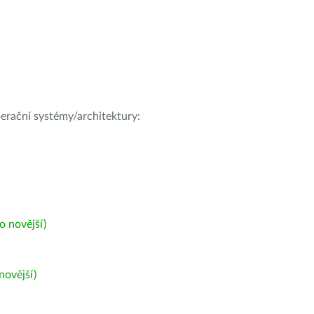
operační systémy/architektury:
 novější)
ovější)