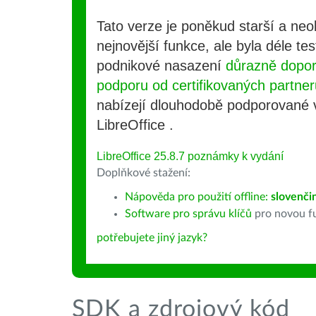
Tato verze je poněkud starší a ne
nejnovější funkce, ale byla déle te
podnikové nasazení
důrazně dopo
podporu od certifikovaných partner
nabízejí dlouhodobě podporované
LibreOffice .
LibreOffice 25.8.7 poznámky k vydání
Doplňkové stažení:
Nápověda pro použití offline:
slovenči
Software pro správu klíčů
pro novou fu
potřebujete jiný jazyk?
SDK a zdrojový kód