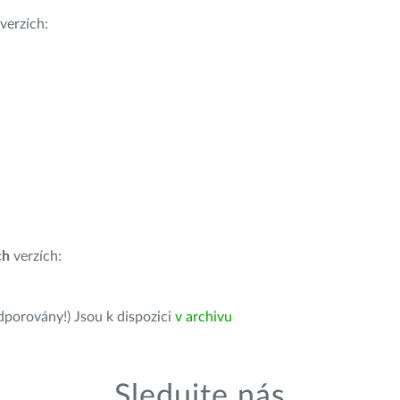
verzích:
ch
verzích:
dporovány!) Jsou k dispozici
v archivu
Sledujte nás