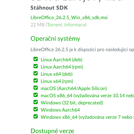
Stáhnout SDK
LibreOffice_26.2.5_Win_x86_sdk.msi
22 MB (
Torrent
,
Informace
)
Operační systémy
LibreOffice 26.2.5 je k dispozici pro následující 
Linux Aarch64 (deb)
Linux Aarch64 (rpm)
Linux x64 (deb)
Linux x64 (rpm)
macOS (Aarch64/Apple Silicon)
macOS x86_64 (vyžadována verze 10.14 nebo
Windows (32 bit, deprecated)
Windows Aarch64
Windows x86_64 (vyžadována verze 7 nebo n
Dostupné verze