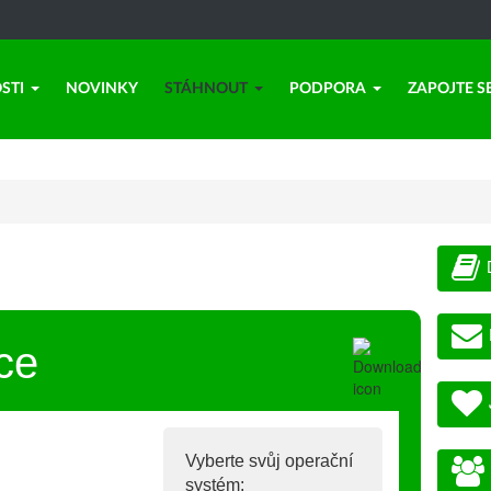
STI
NOVINKY
STÁHNOUT
PODPORA
ZAPOJTE S
ce
Vyberte svůj operační
systém: