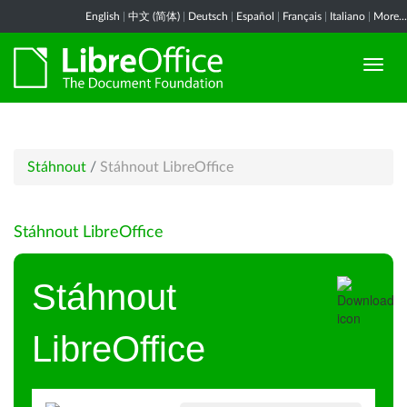
English
|
中文 (简体)
|
Deutsch
|
Español
|
Français
|
Italiano
|
More...
Stáhnout
/
Stáhnout LibreOffice
Stáhnout LibreOffice
Stáhnout
LibreOffice