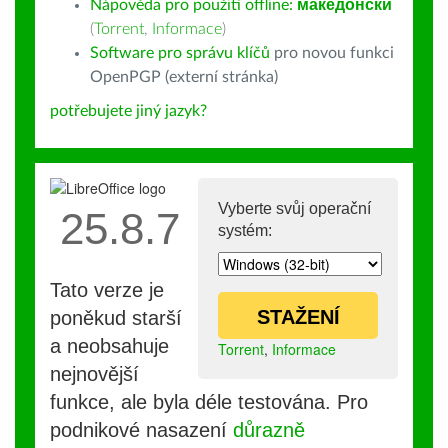
Nápověda pro použití offline:
македонски
(
Torrent
,
Informace
)
Software pro správu klíčů
pro novou funkci
OpenPGP (externí stránka)
potřebujete jiný jazyk?
Vyberte svůj operační
25.8.7
systém:
Tato verze je
STAŽENÍ
poněkud starší
a neobsahuje
Torrent
,
Informace
nejnovější
funkce, ale byla déle testována. Pro
podnikové nasazení
důrazně