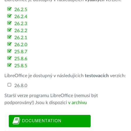
26.2.5
26.2.4
26.2.3
26.2.2
26.2.1
26.2.0
25.8.7
25.8.6
25.8.5
LibreOffice je dostupný v následujících
testovacích
verzích:
26.8.0
Starší verze programu LibreOffice (nemusí být
podporovány!) Jsou k dispozici
v archivu
DOCUMENTATION