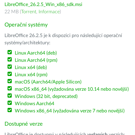
LibreOffice_26.2.5_Win_x86_sdk.msi
22 MB (
Torrent
,
Informace
)
Operační systémy
LibreOffice 26.2.5 je k dispozici pro následující operační
systémy/architektury:
Linux Aarch64 (deb)
Linux Aarch64 (rpm)
Linux x64 (deb)
Linux x64 (rpm)
macOS (Aarch64/Apple Silicon)
macOS x86_64 (vyžadována verze 10.14 nebo novější)
Windows (32 bit, deprecated)
Windows Aarch64
Windows x86_64 (vyžadována verze 7 nebo novější)
Dostupné verze
LibreOffice je dostupný v následujících
vydaných
verzích: