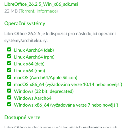
LibreOffice_26.2.5_Win_x86_sdk.msi
22 MB (
Torrent
,
Informace
)
Operační systémy
LibreOffice 26.2.5 je k dispozici pro následující operační
systémy/architektury:
Linux Aarch64 (deb)
Linux Aarch64 (rpm)
Linux x64 (deb)
Linux x64 (rpm)
macOS (Aarch64/Apple Silicon)
macOS x86_64 (vyžadována verze 10.14 nebo novější)
Windows (32 bit, deprecated)
Windows Aarch64
Windows x86_64 (vyžadována verze 7 nebo novější)
Dostupné verze
LibreOffice je dostupný v následujících
vydaných
verzích: