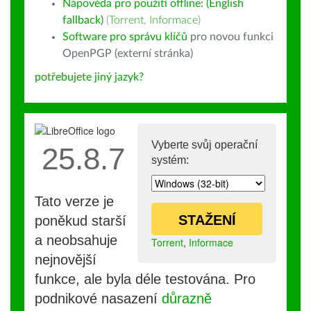
Nápověda pro použití offline: (English
fallback)
(
Torrent
,
Informace
)
Software pro správu klíčů
pro novou funkci
OpenPGP (externí stránka)
potřebujete jiný jazyk?
Vyberte svůj operační
25.8.7
systém:
Tato verze je
STAŽENÍ
poněkud starší
a neobsahuje
Torrent
,
Informace
nejnovější
funkce, ale byla déle testována. Pro
podnikové nasazení
důrazně