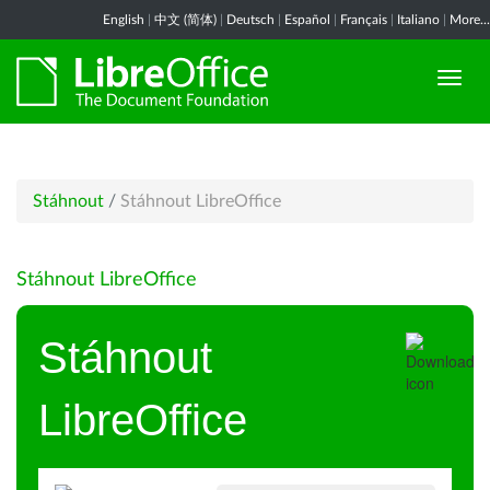
English
|
中文 (简体)
|
Deutsch
|
Español
|
Français
|
Italiano
|
More...
Stáhnout
/
Stáhnout LibreOffice
Stáhnout LibreOffice
Stáhnout
LibreOffice