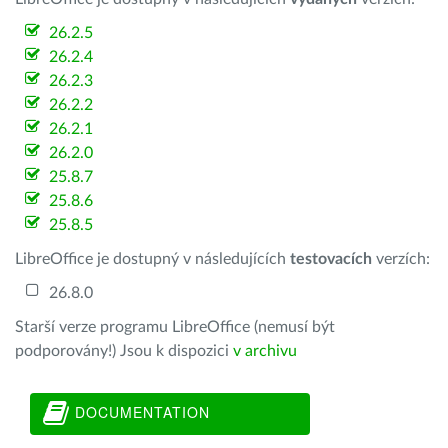
26.2.5
26.2.4
26.2.3
26.2.2
26.2.1
26.2.0
25.8.7
25.8.6
25.8.5
LibreOffice je dostupný v následujících
testovacích
verzích:
26.8.0
Starší verze programu LibreOffice (nemusí být
podporovány!) Jsou k dispozici
v archivu
DOCUMENTATION