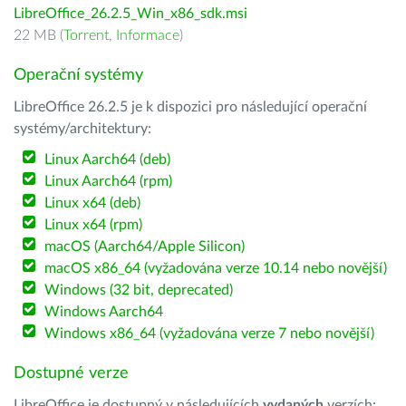
LibreOffice_26.2.5_Win_x86_sdk.msi
22 MB (
Torrent
,
Informace
)
Operační systémy
LibreOffice 26.2.5 je k dispozici pro následující operační
systémy/architektury:
Linux Aarch64 (deb)
Linux Aarch64 (rpm)
Linux x64 (deb)
Linux x64 (rpm)
macOS (Aarch64/Apple Silicon)
macOS x86_64 (vyžadována verze 10.14 nebo novější)
Windows (32 bit, deprecated)
Windows Aarch64
Windows x86_64 (vyžadována verze 7 nebo novější)
Dostupné verze
LibreOffice je dostupný v následujících
vydaných
verzích: