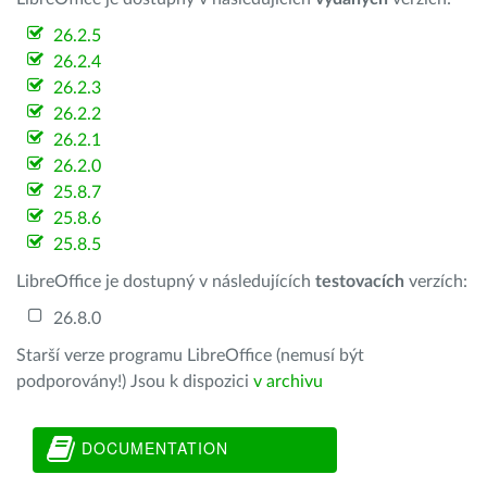
26.2.5
26.2.4
26.2.3
26.2.2
26.2.1
26.2.0
25.8.7
25.8.6
25.8.5
LibreOffice je dostupný v následujících
testovacích
verzích:
26.8.0
Starší verze programu LibreOffice (nemusí být
podporovány!) Jsou k dispozici
v archivu
DOCUMENTATION