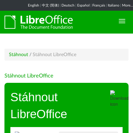
English
|
中文 (简体)
|
Deutsch
|
Español
|
Français
|
Italiano
|
More...
Stáhnout
/
Stáhnout LibreOffice
Stáhnout LibreOffice
Stáhnout
LibreOffice