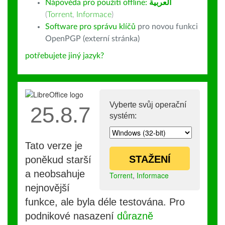
Nápověda pro použití offline:
العربية
(
Torrent
,
Informace
)
Software pro správu klíčů
pro novou funkci
OpenPGP (externí stránka)
potřebujete jiný jazyk?
Vyberte svůj operační
25.8.7
systém:
Tato verze je
STAŽENÍ
poněkud starší
a neobsahuje
Torrent
,
Informace
nejnovější
funkce, ale byla déle testována. Pro
podnikové nasazení
důrazně