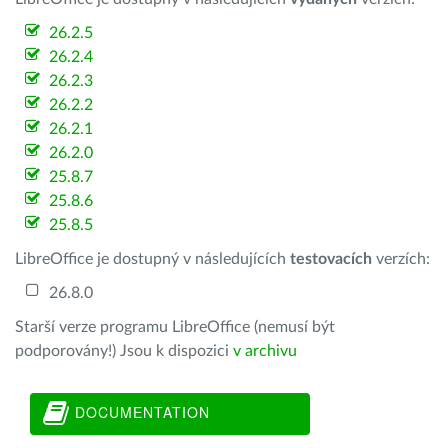
26.2.5
26.2.4
26.2.3
26.2.2
26.2.1
26.2.0
25.8.7
25.8.6
25.8.5
LibreOffice je dostupný v následujících
testovacích
verzích:
26.8.0
Starší verze programu LibreOffice (nemusí být
podporovány!) Jsou k dispozici
v archivu
DOCUMENTATION