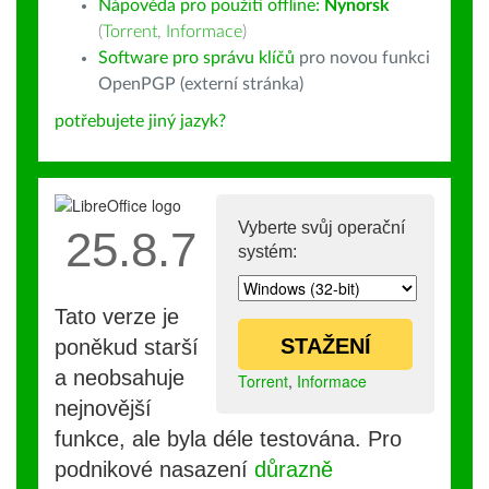
Nápověda pro použití offline:
Nynorsk
(
Torrent
,
Informace
)
Software pro správu klíčů
pro novou funkci
OpenPGP (externí stránka)
potřebujete jiný jazyk?
Vyberte svůj operační
25.8.7
systém:
Tato verze je
STAŽENÍ
poněkud starší
a neobsahuje
Torrent
,
Informace
nejnovější
funkce, ale byla déle testována. Pro
podnikové nasazení
důrazně