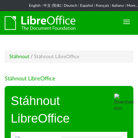
English
|
中文 (简体)
|
Deutsch
|
Español
|
Français
|
Italiano
|
More...
Stáhnout
/
Stáhnout LibreOffice
Stáhnout LibreOffice
Stáhnout
LibreOffice