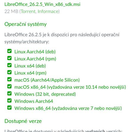
LibreOffice_26.2.5_Win_x86_sdk.msi
22 MB (
Torrent
,
Informace
)
Operační systémy
LibreOffice 26.2.5 je k dispozici pro následující operační
systémy/architektury:
Linux Aarch64 (deb)
Linux Aarch64 (rpm)
Linux x64 (deb)
Linux x64 (rpm)
macOS (Aarch64/Apple Silicon)
macOS x86_64 (vyžadována verze 10.14 nebo novější)
Windows (32 bit, deprecated)
Windows Aarch64
Windows x86_64 (vyžadována verze 7 nebo novější)
Dostupné verze
LibreOffice je dostupný v následujících
vydaných
verzích: