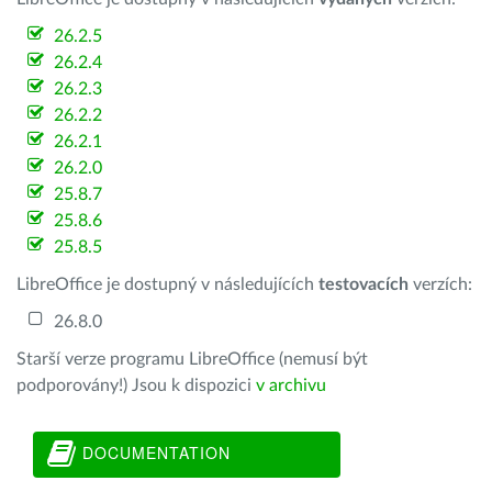
26.2.5
26.2.4
26.2.3
26.2.2
26.2.1
26.2.0
25.8.7
25.8.6
25.8.5
LibreOffice je dostupný v následujících
testovacích
verzích:
26.8.0
Starší verze programu LibreOffice (nemusí být
podporovány!) Jsou k dispozici
v archivu
DOCUMENTATION