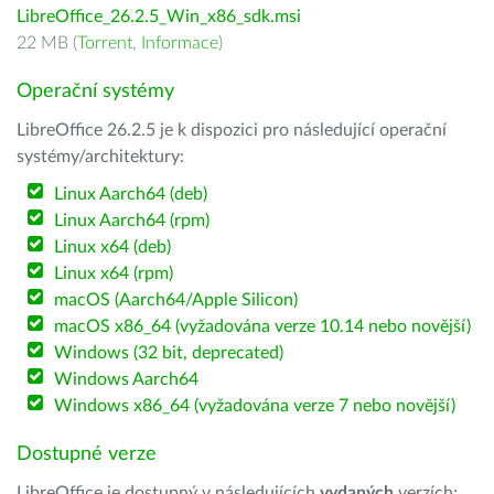
LibreOffice_26.2.5_Win_x86_sdk.msi
22 MB (
Torrent
,
Informace
)
Operační systémy
LibreOffice 26.2.5 je k dispozici pro následující operační
systémy/architektury:
Linux Aarch64 (deb)
Linux Aarch64 (rpm)
Linux x64 (deb)
Linux x64 (rpm)
macOS (Aarch64/Apple Silicon)
macOS x86_64 (vyžadována verze 10.14 nebo novější)
Windows (32 bit, deprecated)
Windows Aarch64
Windows x86_64 (vyžadována verze 7 nebo novější)
Dostupné verze
LibreOffice je dostupný v následujících
vydaných
verzích: