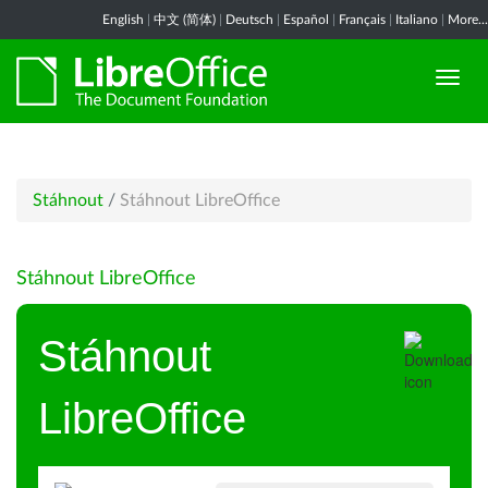
English
|
中文 (简体)
|
Deutsch
|
Español
|
Français
|
Italiano
|
More...
Stáhnout
/
Stáhnout LibreOffice
Stáhnout LibreOffice
Stáhnout
LibreOffice