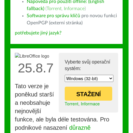
Nápověda pro použití offline: (English
fallback)
(
Torrent
,
Informace
)
Software pro správu klíčů
pro novou funkci
OpenPGP (externí stránka)
potřebujete jiný jazyk?
Vyberte svůj operační
25.8.7
systém:
Tato verze je
STAŽENÍ
poněkud starší
a neobsahuje
Torrent
,
Informace
nejnovější
funkce, ale byla déle testována. Pro
podnikové nasazení
důrazně