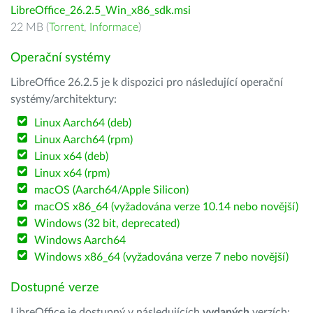
LibreOffice_26.2.5_Win_x86_sdk.msi
22 MB (
Torrent
,
Informace
)
Operační systémy
LibreOffice 26.2.5 je k dispozici pro následující operační
systémy/architektury:
Linux Aarch64 (deb)
Linux Aarch64 (rpm)
Linux x64 (deb)
Linux x64 (rpm)
macOS (Aarch64/Apple Silicon)
macOS x86_64 (vyžadována verze 10.14 nebo novější)
Windows (32 bit, deprecated)
Windows Aarch64
Windows x86_64 (vyžadována verze 7 nebo novější)
Dostupné verze
LibreOffice je dostupný v následujících
vydaných
verzích: