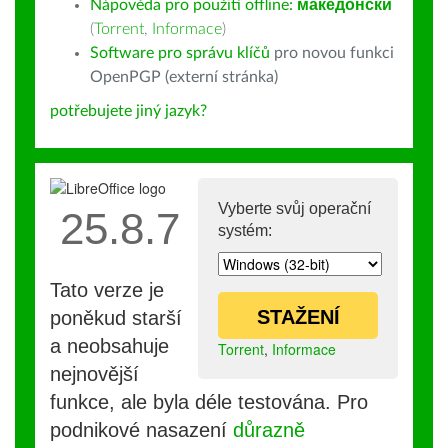
Nápověda pro použití offline:
македонски
(
Torrent
,
Informace
)
Software pro správu klíčů
pro novou funkci
OpenPGP (externí stránka)
potřebujete jiný jazyk?
Vyberte svůj operační
25.8.7
systém:
Tato verze je
STAŽENÍ
poněkud starší
a neobsahuje
Torrent
,
Informace
nejnovější
funkce, ale byla déle testována. Pro
podnikové nasazení
důrazně