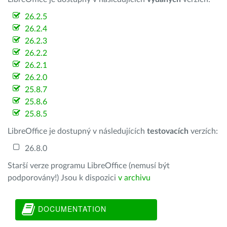
26.2.5
26.2.4
26.2.3
26.2.2
26.2.1
26.2.0
25.8.7
25.8.6
25.8.5
LibreOffice je dostupný v následujících
testovacích
verzích:
26.8.0
Starší verze programu LibreOffice (nemusí být
podporovány!) Jsou k dispozici
v archivu
DOCUMENTATION