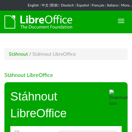
English
|
中文 (简体)
|
Deutsch
|
Español
|
Français
|
Italiano
|
More...
Stáhnout
/
Stáhnout LibreOffice
Stáhnout LibreOffice
Stáhnout
LibreOffice