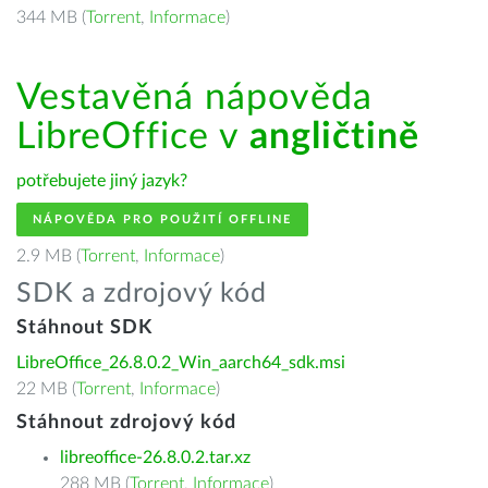
344 MB (
Torrent
,
Informace
)
Vestavěná nápověda
LibreOffice v
angličtině
potřebujete jiný jazyk?
NÁPOVĚDA PRO POUŽITÍ OFFLINE
2.9 MB (
Torrent
,
Informace
)
SDK a zdrojový kód
Stáhnout SDK
LibreOffice_26.8.0.2_Win_aarch64_sdk.msi
22 MB (
Torrent
,
Informace
)
Stáhnout zdrojový kód
libreoffice-26.8.0.2.tar.xz
288 MB (
Torrent
,
Informace
)