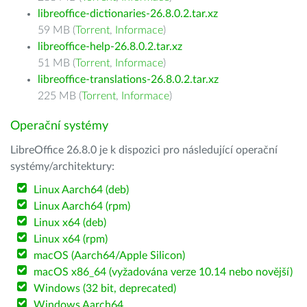
libreoffice-dictionaries-26.8.0.2.tar.xz
59 MB (
Torrent
,
Informace
)
libreoffice-help-26.8.0.2.tar.xz
51 MB (
Torrent
,
Informace
)
libreoffice-translations-26.8.0.2.tar.xz
225 MB (
Torrent
,
Informace
)
Operační systémy
LibreOffice 26.8.0 je k dispozici pro následující operační
systémy/architektury:
Linux Aarch64 (deb)
Linux Aarch64 (rpm)
Linux x64 (deb)
Linux x64 (rpm)
macOS (Aarch64/Apple Silicon)
macOS x86_64 (vyžadována verze 10.14 nebo novější)
Windows (32 bit, deprecated)
Windows Aarch64