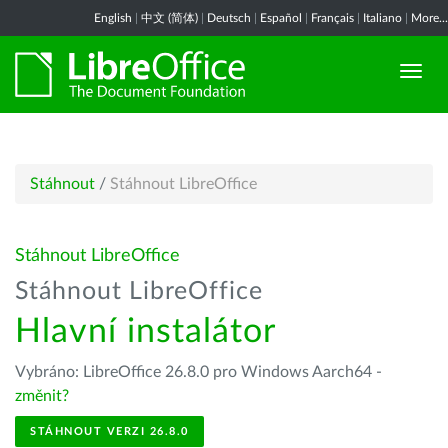
English
|
中文 (简体)
|
Deutsch
|
Español
|
Français
|
Italiano
|
More...
Stáhnout
/
Stáhnout LibreOffice
Stáhnout LibreOffice
Stáhnout LibreOffice
Hlavní instalátor
Vybráno: LibreOffice 26.8.0 pro Windows Aarch64 -
změnit?
STÁHNOUT VERZI 26.8.0