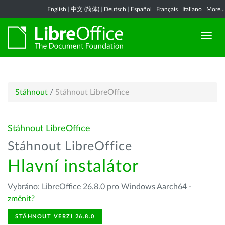
English
|
中文 (简体)
|
Deutsch
|
Español
|
Français
|
Italiano
|
More...
Stáhnout
/
Stáhnout LibreOffice
Stáhnout LibreOffice
Stáhnout LibreOffice
Hlavní instalátor
Vybráno: LibreOffice 26.8.0 pro Windows Aarch64 -
změnit?
STÁHNOUT VERZI 26.8.0