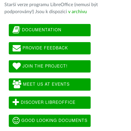
Starší verze programu LibreOffice (nemusí být
podporovány!) Jsou k dispozici
v archivu
DOCUMENTATION
PROVIDE FEEDBACK
JOIN THE PROJECT!
MEET US AT EVENTS
DISCOVER LIBREOFFICE
GOOD LOOKING DOCUMENTS