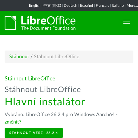
English
|
中文 (简体)
|
Deutsch
|
Español
|
Français
|
Italiano
|
More...
Stáhnout
/
Stáhnout LibreOffice
Stáhnout LibreOffice
Stáhnout LibreOffice
Hlavní instalátor
Vybráno: LibreOffice 26.2.4 pro Windows Aarch64 -
změnit?
STÁHNOUT VERZI 26.2.4