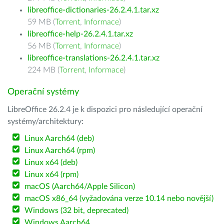
libreoffice-dictionaries-26.2.4.1.tar.xz
59 MB (
Torrent
,
Informace
)
libreoffice-help-26.2.4.1.tar.xz
56 MB (
Torrent
,
Informace
)
libreoffice-translations-26.2.4.1.tar.xz
224 MB (
Torrent
,
Informace
)
Operační systémy
LibreOffice 26.2.4 je k dispozici pro následující operační
systémy/architektury:
Linux Aarch64 (deb)
Linux Aarch64 (rpm)
Linux x64 (deb)
Linux x64 (rpm)
macOS (Aarch64/Apple Silicon)
macOS x86_64 (vyžadována verze 10.14 nebo novější)
Windows (32 bit, deprecated)
Windows Aarch64