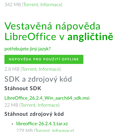
342 MB (
Torrent
,
Informace
)
Vestavěná nápověda
LibreOffice v
angličtině
potřebujete jiný jazyk?
NÁPOVĚDA PRO POUŽITÍ OFFLINE
2.8 MB (
Torrent
,
Informace
)
SDK a zdrojový kód
Stáhnout SDK
LibreOffice_26.2.4_Win_aarch64_sdk.msi
22 MB (
Torrent
,
Informace
)
Stáhnout zdrojový kód
libreoffice-26.2.4.1.tar.xz
279 MB (
Torrent
,
Informace
)