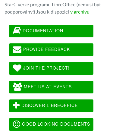
Starší verze programu LibreOffice (nemusí být
podporovány!) Jsou k dispozici
v archivu
DOCUMENTATION
PROVIDE FEEDBACK
JOIN THE PROJECT!
MEET US AT EVENTS
DISCOVER LIBREOFFICE
GOOD LOOKING DOCUMENTS