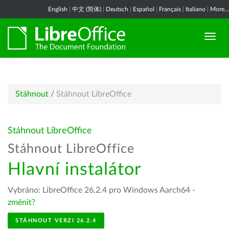
English
|
中文 (简体)
|
Deutsch
|
Español
|
Français
|
Italiano
|
More...
Stáhnout
/
Stáhnout LibreOffice
Stáhnout LibreOffice
Stáhnout LibreOffice
Hlavní instalátor
Vybráno: LibreOffice 26.2.4 pro Windows Aarch64 -
změnit?
STÁHNOUT VERZI 26.2.4