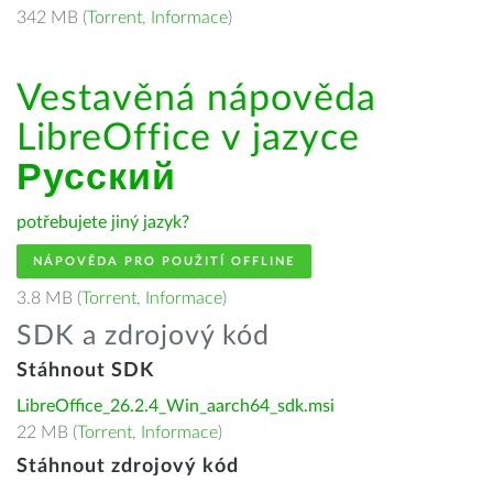
342 MB (
Torrent
,
Informace
)
Vestavěná nápověda
LibreOffice v jazyce
Русский
potřebujete jiný jazyk?
NÁPOVĚDA PRO POUŽITÍ OFFLINE
3.8 MB (
Torrent
,
Informace
)
SDK a zdrojový kód
Stáhnout SDK
LibreOffice_26.2.4_Win_aarch64_sdk.msi
22 MB (
Torrent
,
Informace
)
Stáhnout zdrojový kód