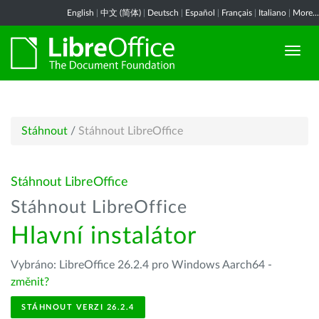
English
|
中文 (简体)
|
Deutsch
|
Español
|
Français
|
Italiano
|
More...
Stáhnout
/
Stáhnout LibreOffice
Stáhnout LibreOffice
Stáhnout LibreOffice
Hlavní instalátor
Vybráno: LibreOffice 26.2.4 pro Windows Aarch64 -
změnit?
STÁHNOUT VERZI 26.2.4