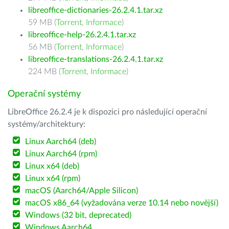
libreoffice-dictionaries-26.2.4.1.tar.xz
59 MB (
Torrent
,
Informace
)
libreoffice-help-26.2.4.1.tar.xz
56 MB (
Torrent
,
Informace
)
libreoffice-translations-26.2.4.1.tar.xz
224 MB (
Torrent
,
Informace
)
Operační systémy
LibreOffice 26.2.4 je k dispozici pro následující operační
systémy/architektury:
Linux Aarch64 (deb)
Linux Aarch64 (rpm)
Linux x64 (deb)
Linux x64 (rpm)
macOS (Aarch64/Apple Silicon)
macOS x86_64 (vyžadována verze 10.14 nebo novější)
Windows (32 bit, deprecated)
Windows Aarch64