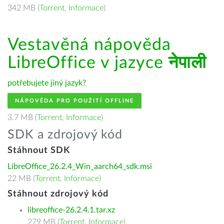
342 MB (
Torrent
,
Informace
)
Vestavěná nápověda
LibreOffice v jazyce
नेपाली
potřebujete jiný jazyk?
NÁPOVĚDA PRO POUŽITÍ OFFLINE
3.7 MB (
Torrent
,
Informace
)
SDK a zdrojový kód
Stáhnout SDK
LibreOffice_26.2.4_Win_aarch64_sdk.msi
22 MB (
Torrent
,
Informace
)
Stáhnout zdrojový kód
libreoffice-26.2.4.1.tar.xz
279 MB (
Torrent
,
Informace
)