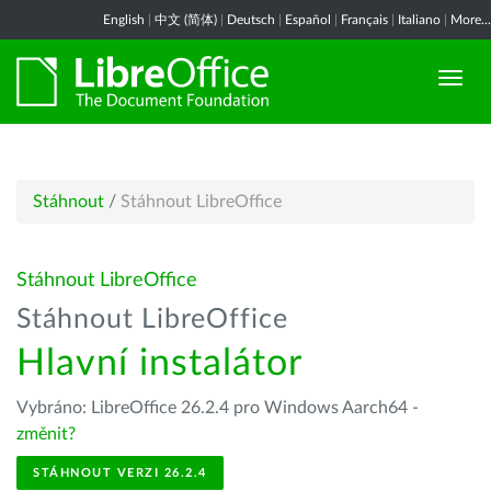
English
|
中文 (简体)
|
Deutsch
|
Español
|
Français
|
Italiano
|
More...
Stáhnout
/
Stáhnout LibreOffice
Stáhnout LibreOffice
Stáhnout LibreOffice
Hlavní instalátor
Vybráno: LibreOffice 26.2.4 pro Windows Aarch64 -
změnit?
STÁHNOUT VERZI 26.2.4