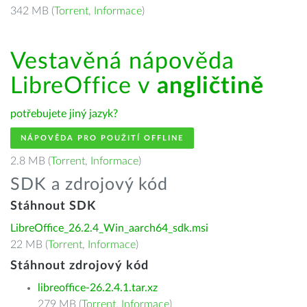
342 MB (
Torrent
,
Informace
)
Vestavěná nápověda
LibreOffice v
angličtině
potřebujete jiný jazyk?
NÁPOVĚDA PRO POUŽITÍ OFFLINE
2.8 MB (
Torrent
,
Informace
)
SDK a zdrojový kód
Stáhnout SDK
LibreOffice_26.2.4_Win_aarch64_sdk.msi
22 MB (
Torrent
,
Informace
)
Stáhnout zdrojový kód
libreoffice-26.2.4.1.tar.xz
279 MB (
Torrent
,
Informace
)