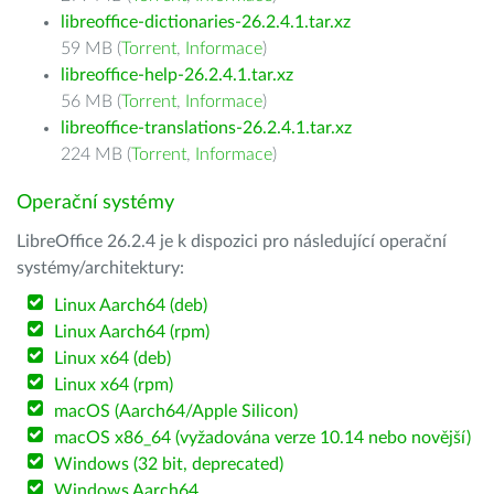
libreoffice-dictionaries-26.2.4.1.tar.xz
59 MB (
Torrent
,
Informace
)
libreoffice-help-26.2.4.1.tar.xz
56 MB (
Torrent
,
Informace
)
libreoffice-translations-26.2.4.1.tar.xz
224 MB (
Torrent
,
Informace
)
Operační systémy
LibreOffice 26.2.4 je k dispozici pro následující operační
systémy/architektury:
Linux Aarch64 (deb)
Linux Aarch64 (rpm)
Linux x64 (deb)
Linux x64 (rpm)
macOS (Aarch64/Apple Silicon)
macOS x86_64 (vyžadována verze 10.14 nebo novější)
Windows (32 bit, deprecated)
Windows Aarch64