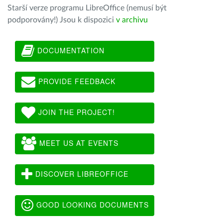
Starší verze programu LibreOffice (nemusí být
podporovány!) Jsou k dispozici
v archivu
DOCUMENTATION
PROVIDE FEEDBACK
JOIN THE PROJECT!
MEET US AT EVENTS
DISCOVER LIBREOFFICE
GOOD LOOKING DOCUMENTS