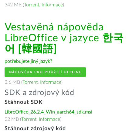
342 MB (
Torrent
,
Informace
)
Vestavěná nápověda
LibreOffice v jazyce
한국
어 [韓國語]
potřebujete jiný jazyk?
NÁPOVĚDA PRO POUŽITÍ OFFLINE
3.6 MB (
Torrent
,
Informace
)
SDK a zdrojový kód
Stáhnout SDK
LibreOffice_26.2.4_Win_aarch64_sdk.msi
22 MB (
Torrent
,
Informace
)
Stáhnout zdrojový kód