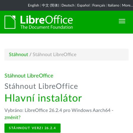
English
|
中文 (简体)
|
Deutsch
|
Español
|
Français
|
Italiano
|
More...
Stáhnout
/
Stáhnout LibreOffice
Stáhnout LibreOffice
Stáhnout LibreOffice
Hlavní instalátor
Vybráno: LibreOffice 26.2.4 pro Windows Aarch64 -
změnit?
STÁHNOUT VERZI 26.2.4