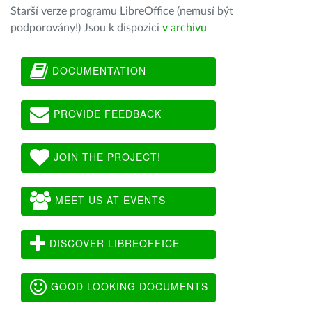
Starší verze programu LibreOffice (nemusí být
podporovány!) Jsou k dispozici
v archivu
DOCUMENTATION
PROVIDE FEEDBACK
JOIN THE PROJECT!
MEET US AT EVENTS
DISCOVER LIBREOFFICE
GOOD LOOKING DOCUMENTS