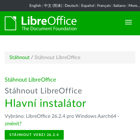
English
|
中文 (简体)
|
Deutsch
|
Español
|
Français
|
Italiano
|
More...
Stáhnout
/
Stáhnout LibreOffice
Stáhnout LibreOffice
Stáhnout LibreOffice
Hlavní instalátor
Vybráno: LibreOffice 26.2.4 pro Windows Aarch64 -
změnit?
STÁHNOUT VERZI 26.2.4