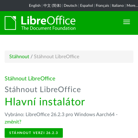
English
|
中文 (简体)
|
Deutsch
|
Español
|
Français
|
Italiano
|
More...
Stáhnout
/
Stáhnout LibreOffice
Stáhnout LibreOffice
Stáhnout LibreOffice
Hlavní instalátor
Vybráno: LibreOffice 26.2.3 pro Windows Aarch64 -
změnit?
STÁHNOUT VERZI 26.2.3