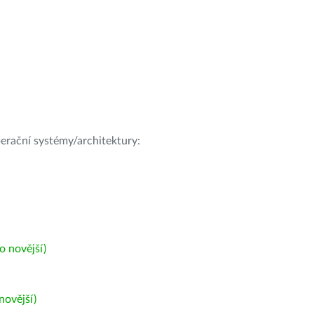
operační systémy/architektury:
 novější)
ovější)