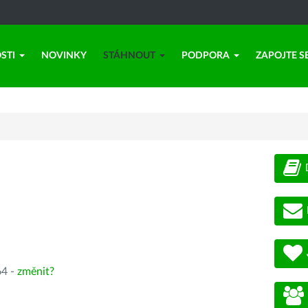
STI
NOVINKY
STÁHNOUT
PODPORA
ZAPOJTE S
64 -
změnit?