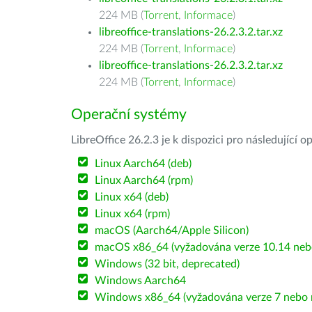
224 MB (
Torrent
,
Informace
)
libreoffice-translations-26.2.3.2.tar.xz
224 MB (
Torrent
,
Informace
)
libreoffice-translations-26.2.3.2.tar.xz
224 MB (
Torrent
,
Informace
)
Operační systémy
LibreOffice 26.2.3 je k dispozici pro následující 
Linux Aarch64 (deb)
Linux Aarch64 (rpm)
Linux x64 (deb)
Linux x64 (rpm)
macOS (Aarch64/Apple Silicon)
macOS x86_64 (vyžadována verze 10.14 nebo
Windows (32 bit, deprecated)
Windows Aarch64
Windows x86_64 (vyžadována verze 7 nebo n