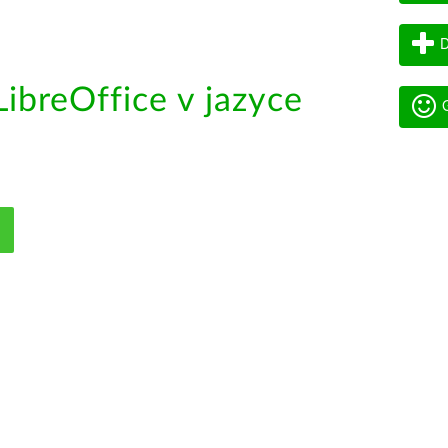
D
ibreOffice v jazyce
G