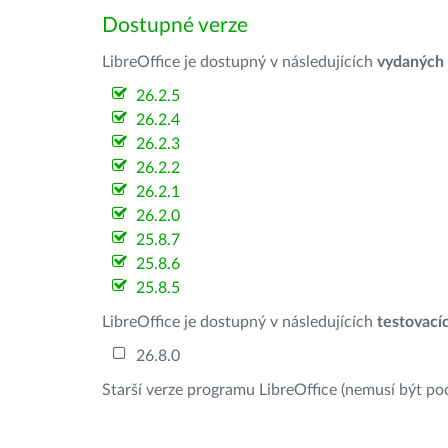
Dostupné verze
LibreOffice je dostupný v následujících
vydaných
26.2.5
26.2.4
26.2.3
26.2.2
26.2.1
26.2.0
25.8.7
25.8.6
25.8.5
LibreOffice je dostupný v následujících
testovací
26.8.0
Starší verze programu LibreOffice (nemusí být po