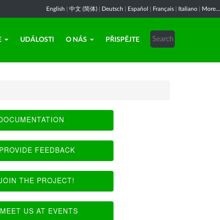
English
|
中文 (简体)
|
Deutsch
|
Español
|
Français
|
Italiano
|
More...
E
UDÁLOSTI
O NÁS
PŘISPĚJTE
DOCUMENTATION
PROVIDE FEEDBACK
JOIN THE PROJECT!
MEET US AT EVENTS