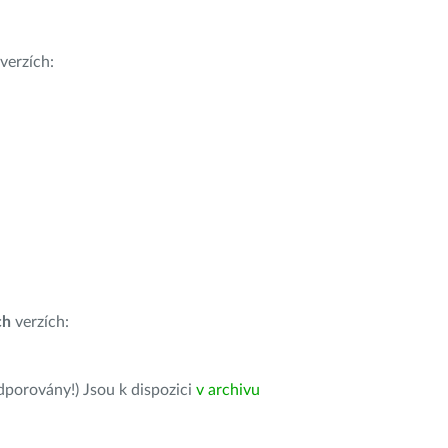
verzích:
ch
verzích:
dporovány!) Jsou k dispozici
v archivu