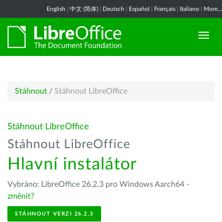
English
|
中文 (简体)
|
Deutsch
|
Español
|
Français
|
Italiano
|
More...
Stáhnout
/
Stáhnout LibreOffice
Stáhnout LibreOffice
Stáhnout LibreOffice
Hlavní instalátor
Vybráno: LibreOffice 26.2.3 pro Windows Aarch64 -
změnit?
STÁHNOUT VERZI 26.2.3