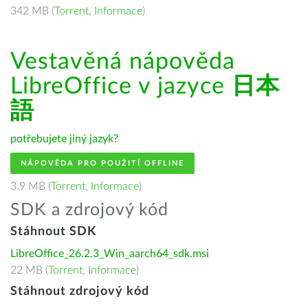
342 MB (
Torrent
,
Informace
)
Vestavěná nápověda
LibreOffice v jazyce
日本
語
potřebujete jiný jazyk?
NÁPOVĚDA PRO POUŽITÍ OFFLINE
3.9 MB (
Torrent
,
Informace
)
SDK a zdrojový kód
Stáhnout SDK
LibreOffice_26.2.3_Win_aarch64_sdk.msi
22 MB (
Torrent
,
Informace
)
Stáhnout zdrojový kód