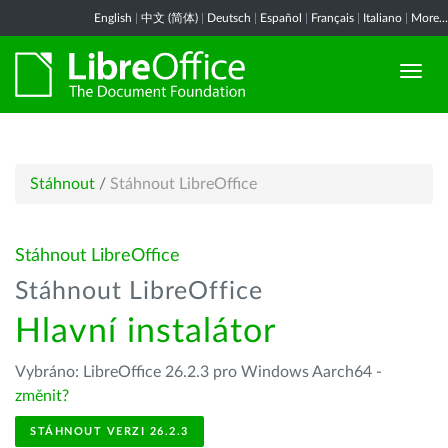
English
|
中文 (简体)
|
Deutsch
|
Español
|
Français
|
Italiano
|
More...
Stáhnout
/
Stáhnout LibreOffice
Stáhnout LibreOffice
Stáhnout LibreOffice
Hlavní instalátor
Vybráno: LibreOffice 26.2.3 pro Windows Aarch64 -
změnit?
STÁHNOUT VERZI 26.2.3