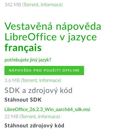
342 MB (
Torrent
,
Informace
)
Vestavěná nápověda
LibreOffice v jazyce
français
potřebujete jiný jazyk?
NÁPOVĚDA PRO POUŽITÍ OFFLINE
3.6 MB (
Torrent
,
Informace
)
SDK a zdrojový kód
Stáhnout SDK
LibreOffice_26.2.3_Win_aarch64_sdk.msi
22 MB (
Torrent
,
Informace
)
Stáhnout zdrojový kód