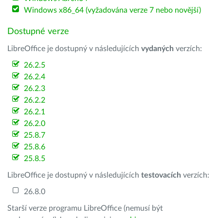
Windows x86_64 (vyžadována verze 7 nebo novější)
Dostupné verze
LibreOffice je dostupný v následujících
vydaných
verzích:
26.2.5
26.2.4
26.2.3
26.2.2
26.2.1
26.2.0
25.8.7
25.8.6
25.8.5
LibreOffice je dostupný v následujících
testovacích
verzích:
26.8.0
Starší verze programu LibreOffice (nemusí být