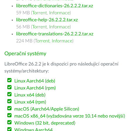
libreoffice-dictionaries-26.2.2.2.tar.xz
59 MB (
Torrent
,
Informace
)
libreoffice-help-26.2.2.2.tar.xz
56 MB (
Torrent
,
Informace
)
libreoffice-translations-26.2.2.2.tar.xz
224 MB (
Torrent
,
Informace
)
Operační systémy
LibreOffice 26.2.2 je k dispozici pro následující operační
systémy/architektury:
Linux Aarch64 (deb)
Linux Aarch64 (rpm)
Linux x64 (deb)
Linux x64 (rpm)
macOS (Aarch64/Apple Silicon)
macOS x86_64 (vyžadována verze 10.14 nebo novější)
Windows (32 bit, deprecated)
Windows Aarch64