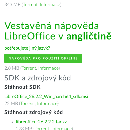
343 MB (
Torrent
,
Informace
)
Vestavěná nápověda
LibreOffice v
angličtině
potřebujete jiný jazyk?
NÁPOVĚDA PRO POUŽITÍ OFFLINE
2.8 MB (
Torrent
,
Informace
)
SDK a zdrojový kód
Stáhnout SDK
LibreOffice_26.2.2_Win_aarch64_sdk.msi
22 MB (
Torrent
,
Informace
)
Stáhnout zdrojový kód
libreoffice-26.2.2.2.tar.xz
278 MB (
Torrent
,
Informace
)