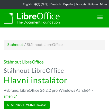
English
|
中文 (简体)
|
Deutsch
|
Español
|
Français
|
Italiano
|
More...
Stáhnout
/
Stáhnout LibreOffice
Stáhnout LibreOffice
Stáhnout LibreOffice
Hlavní instalátor
Vybráno: LibreOffice 26.2.2 pro Windows Aarch64 -
změnit?
STÁHNOUT VERZI 26.2.2