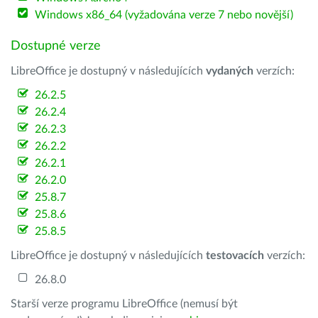
Windows x86_64 (vyžadována verze 7 nebo novější)
Dostupné verze
LibreOffice je dostupný v následujících
vydaných
verzích:
26.2.5
26.2.4
26.2.3
26.2.2
26.2.1
26.2.0
25.8.7
25.8.6
25.8.5
LibreOffice je dostupný v následujících
testovacích
verzích:
26.8.0
Starší verze programu LibreOffice (nemusí být