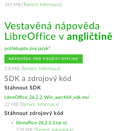
343 MB (
Torrent
,
Informace
)
Vestavěná nápověda
LibreOffice v
angličtině
potřebujete jiný jazyk?
NÁPOVĚDA PRO POUŽITÍ OFFLINE
2.8 MB (
Torrent
,
Informace
)
SDK a zdrojový kód
Stáhnout SDK
LibreOffice_26.2.2_Win_aarch64_sdk.msi
22 MB (
Torrent
,
Informace
)
Stáhnout zdrojový kód
libreoffice-26.2.2.2.tar.xz
278 MB (
Torrent
,
Informace
)