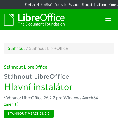
English
|
中文 (简体)
|
Deutsch
|
Español
|
Français
|
Italiano
|
More...
Stáhnout
/
Stáhnout LibreOffice
Stáhnout LibreOffice
Stáhnout LibreOffice
Hlavní instalátor
Vybráno: LibreOffice 26.2.2 pro Windows Aarch64 -
změnit?
STÁHNOUT VERZI 26.2.2