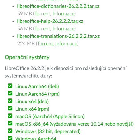
libreoffice-dictionaries-26.2.2.2.tar.xz
59 MB (
Torrent
,
Informace
)
libreoffice-help-26.2.2.2.tar.xz
56 MB (
Torrent
,
Informace
)
libreoffice-translations-26.2.2.2.tar.xz
224 MB (
Torrent
,
Informace
)
Operační systémy
LibreOffice 26.2.2 je k dispozici pro následující operační
systémy/architektury:
Linux Aarch64 (deb)
Linux Aarch64 (rpm)
Linux x64 (deb)
Linux x64 (rpm)
macOS (Aarch64/Apple Silicon)
macOS x86_64 (vyžadována verze 10.14 nebo novější)
Windows (32 bit, deprecated)
Windows Aarch64