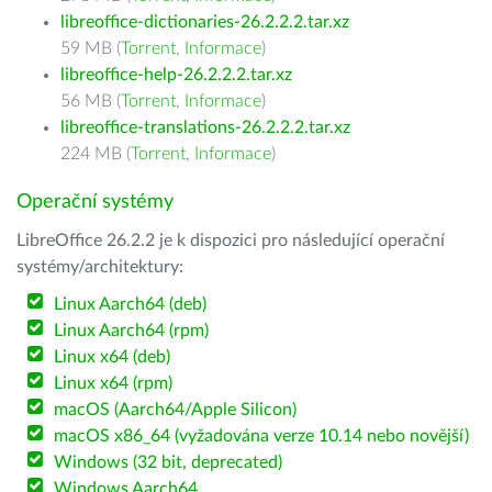
libreoffice-dictionaries-26.2.2.2.tar.xz
59 MB (
Torrent
,
Informace
)
libreoffice-help-26.2.2.2.tar.xz
56 MB (
Torrent
,
Informace
)
libreoffice-translations-26.2.2.2.tar.xz
224 MB (
Torrent
,
Informace
)
Operační systémy
LibreOffice 26.2.2 je k dispozici pro následující operační
systémy/architektury:
Linux Aarch64 (deb)
Linux Aarch64 (rpm)
Linux x64 (deb)
Linux x64 (rpm)
macOS (Aarch64/Apple Silicon)
macOS x86_64 (vyžadována verze 10.14 nebo novější)
Windows (32 bit, deprecated)
Windows Aarch64