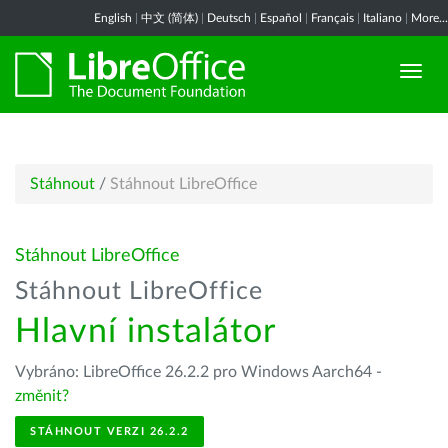
English
|
中文 (简体)
|
Deutsch
|
Español
|
Français
|
Italiano
|
More...
Stáhnout
/
Stáhnout LibreOffice
Stáhnout LibreOffice
Stáhnout LibreOffice
Hlavní instalátor
Vybráno: LibreOffice 26.2.2 pro Windows Aarch64 -
změnit?
STÁHNOUT VERZI 26.2.2