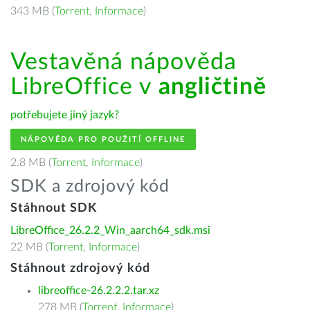
343 MB (
Torrent
,
Informace
)
Vestavěná nápověda
LibreOffice v
angličtině
potřebujete jiný jazyk?
NÁPOVĚDA PRO POUŽITÍ OFFLINE
2.8 MB (
Torrent
,
Informace
)
SDK a zdrojový kód
Stáhnout SDK
LibreOffice_26.2.2_Win_aarch64_sdk.msi
22 MB (
Torrent
,
Informace
)
Stáhnout zdrojový kód
libreoffice-26.2.2.2.tar.xz
278 MB (
Torrent
,
Informace
)