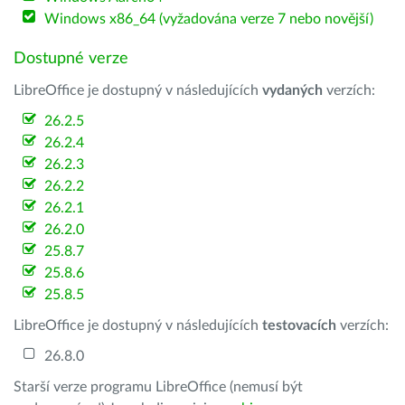
Windows x86_64 (vyžadována verze 7 nebo novější)
Dostupné verze
LibreOffice je dostupný v následujících
vydaných
verzích:
26.2.5
26.2.4
26.2.3
26.2.2
26.2.1
26.2.0
25.8.7
25.8.6
25.8.5
LibreOffice je dostupný v následujících
testovacích
verzích:
26.8.0
Starší verze programu LibreOffice (nemusí být