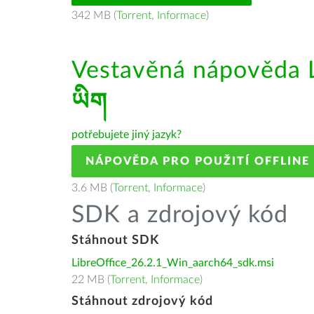
342 MB (
Torrent
,
Informace
)
Vestavěná nápověda L
ཡིག
potřebujete jiný jazyk?
NÁPOVĚDA PRO POUŽITÍ OFFLINE
3.6 MB (
Torrent
,
Informace
)
SDK a zdrojový kód
Stáhnout SDK
LibreOffice_26.2.1_Win_aarch64_sdk.msi
22 MB (
Torrent
,
Informace
)
Stáhnout zdrojový kód