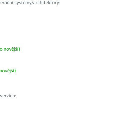
operační systémy/architektury:
 novější)
ovější)
verzích: