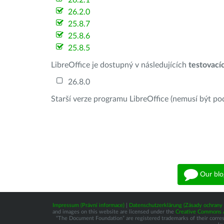
26.2.1
26.2.0
25.8.7
25.8.6
25.8.5
LibreOffice je dostupný v následujících
testovací
26.8.0
Starší verze programu LibreOffice (nemusí být po
Our blo
Impressum (Právní informace)
|
Datenschutzerklärung (Zásady ochrany 
and images on this website are licensed under the
Creative Commons At
“The Document Foundation” are registered trademarks of their correspo