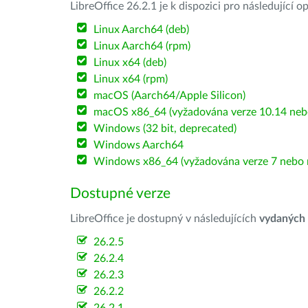
LibreOffice 26.2.1 je k dispozici pro následující 
Linux Aarch64 (deb)
Linux Aarch64 (rpm)
Linux x64 (deb)
Linux x64 (rpm)
macOS (Aarch64/Apple Silicon)
macOS x86_64 (vyžadována verze 10.14 nebo
Windows (32 bit, deprecated)
Windows Aarch64
Windows x86_64 (vyžadována verze 7 nebo n
Dostupné verze
LibreOffice je dostupný v následujících
vydaných
26.2.5
26.2.4
26.2.3
26.2.2