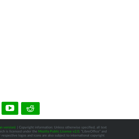
n version)
| Copyright information: Unless otherwise specified, all text
hich is licensed under the
Mozilla Public License v2.0
. “LibreOffice” and
respective logos and icons are also subject to international copyright