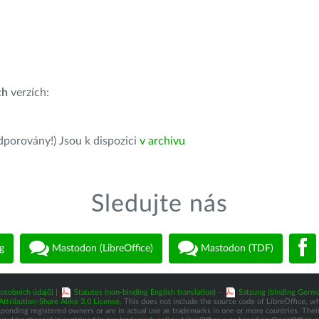
ch
verzích:
dporovány!) Jsou k dispozici
v archivu
Sledujte nás
g
Mastodon (LibreOffice)
Mastodon (TDF)
osobních údajů)
|
Statutes (non-binding English translation)
-
Satzung (binding Germa
tribution-Share Alike 3.0 License
. This does not include the source code of LibreOffice, w
nding registered owners or are in actual use as trademarks in one or more countries. Their 