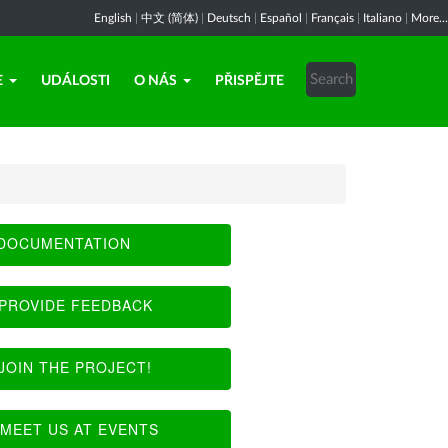
English
|
中文 (简体)
|
Deutsch
|
Español
|
Français
|
Italiano
|
More...
E
UDÁLOSTI
O NÁS
PŘISPĚJTE
DOCUMENTATION
PROVIDE FEEDBACK
JOIN THE PROJECT!
MEET US AT EVENTS