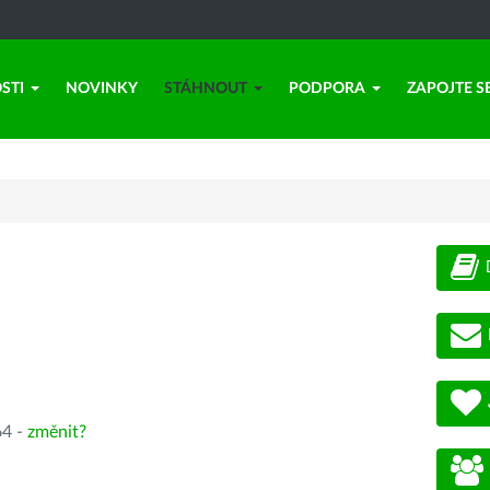
STI
NOVINKY
STÁHNOUT
PODPORA
ZAPOJTE S
64 -
změnit?