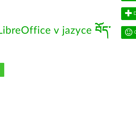
D
ibreOffice v jazyce
བོད་
G