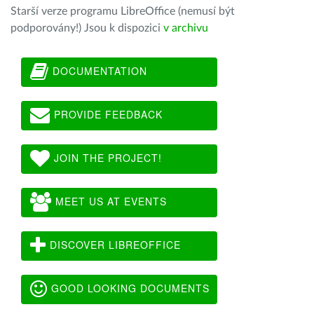
Starší verze programu LibreOffice (nemusí být
podporovány!) Jsou k dispozici
v archivu
DOCUMENTATION
PROVIDE FEEDBACK
JOIN THE PROJECT!
MEET US AT EVENTS
DISCOVER LIBREOFFICE
GOOD LOOKING DOCUMENTS