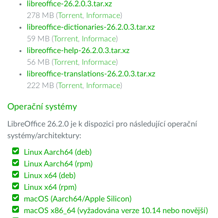
libreoffice-26.2.0.3.tar.xz
278 MB (
Torrent
,
Informace
)
libreoffice-dictionaries-26.2.0.3.tar.xz
59 MB (
Torrent
,
Informace
)
libreoffice-help-26.2.0.3.tar.xz
56 MB (
Torrent
,
Informace
)
libreoffice-translations-26.2.0.3.tar.xz
222 MB (
Torrent
,
Informace
)
Operační systémy
LibreOffice 26.2.0 je k dispozici pro následující operační
systémy/architektury:
Linux Aarch64 (deb)
Linux Aarch64 (rpm)
Linux x64 (deb)
Linux x64 (rpm)
macOS (Aarch64/Apple Silicon)
macOS x86_64 (vyžadována verze 10.14 nebo novější)