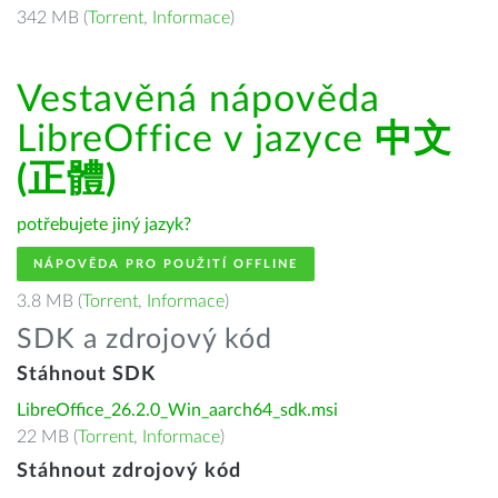
342 MB (
Torrent
,
Informace
)
Vestavěná nápověda
LibreOffice v jazyce
中文
(正體)
potřebujete jiný jazyk?
NÁPOVĚDA PRO POUŽITÍ OFFLINE
3.8 MB (
Torrent
,
Informace
)
SDK a zdrojový kód
Stáhnout SDK
LibreOffice_26.2.0_Win_aarch64_sdk.msi
22 MB (
Torrent
,
Informace
)
Stáhnout zdrojový kód