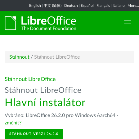
English
|
中文 (简体)
|
Deutsch
|
Español
|
Français
|
Italiano
|
More...
Stáhnout
/
Stáhnout LibreOffice
Stáhnout LibreOffice
Stáhnout LibreOffice
Hlavní instalátor
Vybráno: LibreOffice 26.2.0 pro Windows Aarch64 -
změnit?
STÁHNOUT VERZI 26.2.0