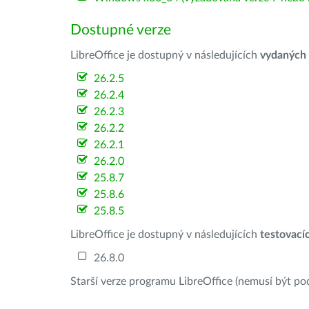
Dostupné verze
LibreOffice je dostupný v následujících
vydaných
26.2.5
26.2.4
26.2.3
26.2.2
26.2.1
26.2.0
25.8.7
25.8.6
25.8.5
LibreOffice je dostupný v následujících
testovací
26.8.0
Starší verze programu LibreOffice (nemusí být po