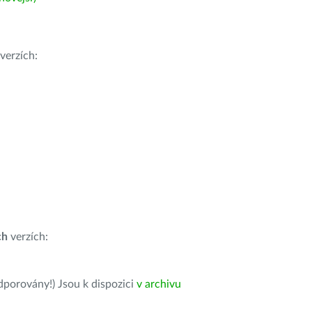
verzích:
ch
verzích:
dporovány!) Jsou k dispozici
v archivu