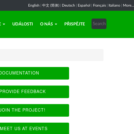
English
|
中文 (简体)
|
Deutsch
|
Español
|
Français
|
Italiano
|
More...
E
UDÁLOSTI
O NÁS
PŘISPĚJTE
DOCUMENTATION
PROVIDE FEEDBACK
JOIN THE PROJECT!
MEET US AT EVENTS