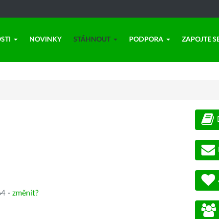
STI
NOVINKY
STÁHNOUT
PODPORA
ZAPOJTE S
64 -
změnit?