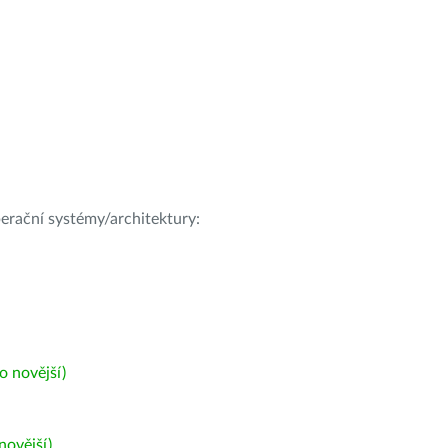
operační systémy/architektury:
 novější)
ovější)