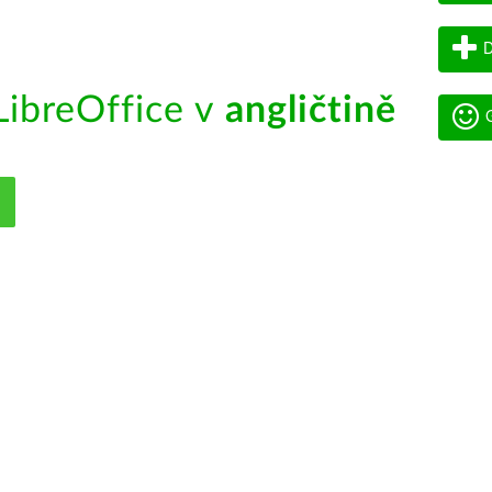
D
ibreOffice v
angličtině
G