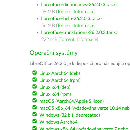
libreoffice-dictionaries-26.2.0.3.tar.xz
59 MB (
Torrent
,
Informace
)
libreoffice-help-26.2.0.3.tar.xz
56 MB (
Torrent
,
Informace
)
libreoffice-translations-26.2.0.3.tar.xz
222 MB (
Torrent
,
Informace
)
Operační systémy
LibreOffice 26.2.0 je k dispozici pro následující 
Linux Aarch64 (deb)
Linux Aarch64 (rpm)
Linux x64 (deb)
Linux x64 (rpm)
macOS (Aarch64/Apple Silicon)
macOS x86_64 (vyžadována verze 10.14 nebo
Windows (32 bit, deprecated)
Windows Aarch64
Windows x86_64 (vyžadována verze 7 nebo n