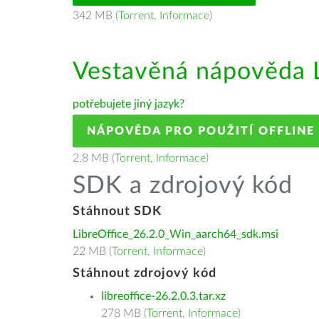
342 MB (
Torrent
,
Informace
)
Vestavěná nápověda L
potřebujete jiný jazyk?
NÁPOVĚDA PRO POUŽITÍ OFFLINE
2.8 MB (
Torrent
,
Informace
)
SDK a zdrojový kód
Stáhnout SDK
LibreOffice_26.2.0_Win_aarch64_sdk.msi
22 MB (
Torrent
,
Informace
)
Stáhnout zdrojový kód
libreoffice-26.2.0.3.tar.xz
278 MB (
Torrent
,
Informace
)