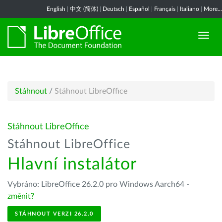
English
|
中文 (简体)
|
Deutsch
|
Español
|
Français
|
Italiano
|
More...
Stáhnout
/
Stáhnout LibreOffice
Stáhnout LibreOffice
Stáhnout LibreOffice
Hlavní instalátor
Vybráno: LibreOffice 26.2.0 pro Windows Aarch64 -
změnit?
STÁHNOUT VERZI 26.2.0