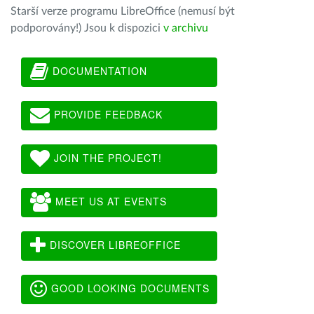
Starší verze programu LibreOffice (nemusí být
podporovány!) Jsou k dispozici
v archivu
DOCUMENTATION
PROVIDE FEEDBACK
JOIN THE PROJECT!
MEET US AT EVENTS
DISCOVER LIBREOFFICE
GOOD LOOKING DOCUMENTS