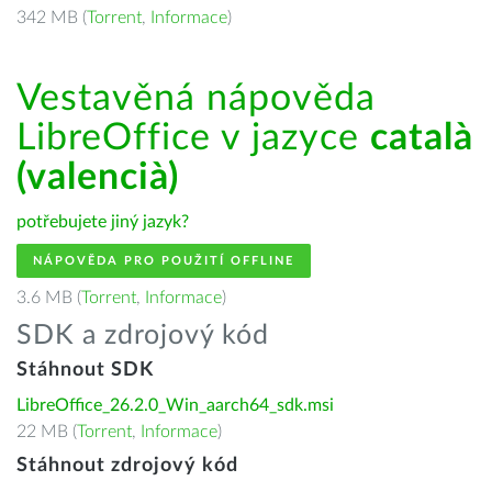
342 MB (
Torrent
,
Informace
)
Vestavěná nápověda
LibreOffice v jazyce
català
(valencià)
potřebujete jiný jazyk?
NÁPOVĚDA PRO POUŽITÍ OFFLINE
3.6 MB (
Torrent
,
Informace
)
SDK a zdrojový kód
Stáhnout SDK
LibreOffice_26.2.0_Win_aarch64_sdk.msi
22 MB (
Torrent
,
Informace
)
Stáhnout zdrojový kód