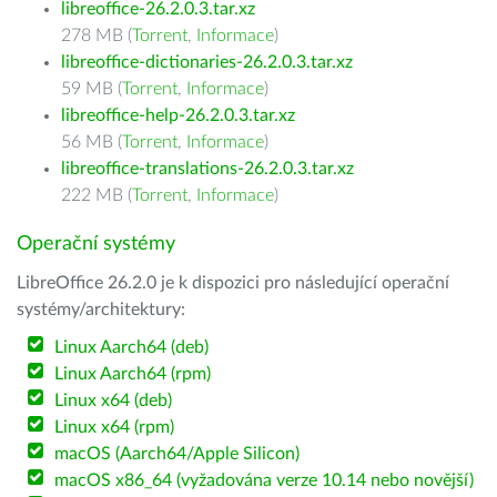
libreoffice-26.2.0.3.tar.xz
278 MB (
Torrent
,
Informace
)
libreoffice-dictionaries-26.2.0.3.tar.xz
59 MB (
Torrent
,
Informace
)
libreoffice-help-26.2.0.3.tar.xz
56 MB (
Torrent
,
Informace
)
libreoffice-translations-26.2.0.3.tar.xz
222 MB (
Torrent
,
Informace
)
Operační systémy
LibreOffice 26.2.0 je k dispozici pro následující operační
systémy/architektury:
Linux Aarch64 (deb)
Linux Aarch64 (rpm)
Linux x64 (deb)
Linux x64 (rpm)
macOS (Aarch64/Apple Silicon)
macOS x86_64 (vyžadována verze 10.14 nebo novější)