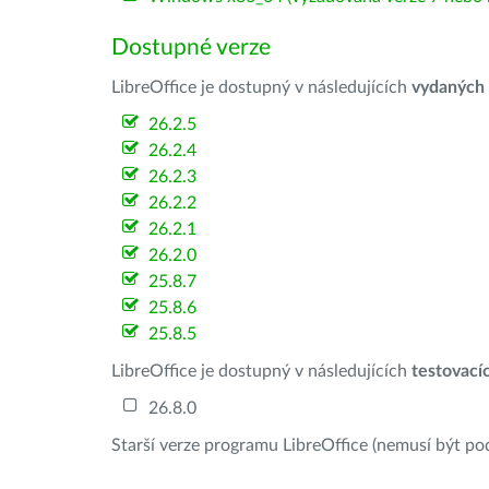
Dostupné verze
LibreOffice je dostupný v následujících
vydaných
26.2.5
26.2.4
26.2.3
26.2.2
26.2.1
26.2.0
25.8.7
25.8.6
25.8.5
LibreOffice je dostupný v následujících
testovací
26.8.0
Starší verze programu LibreOffice (nemusí být po