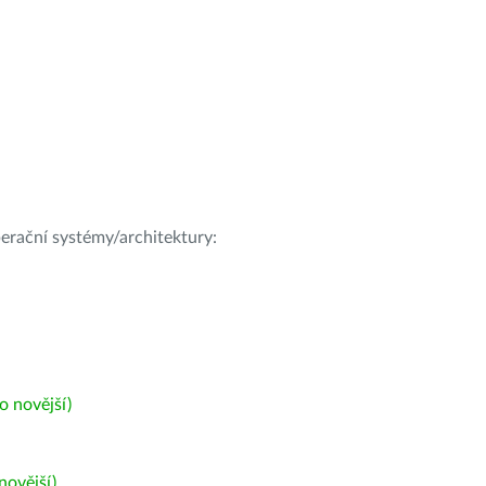
operační systémy/architektury:
 novější)
ovější)