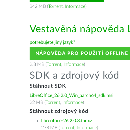
342 MB (
Torrent
,
Informace
)
Vestavěná nápověda L
potřebujete jiný jazyk?
NÁPOVĚDA PRO POUŽITÍ OFFLINE
2.8 MB (
Torrent
,
Informace
)
SDK a zdrojový kód
Stáhnout SDK
LibreOffice_26.2.0_Win_aarch64_sdk.msi
22 MB (
Torrent
,
Informace
)
Stáhnout zdrojový kód
libreoffice-26.2.0.3.tar.xz
278 MB (
Torrent
,
Informace
)