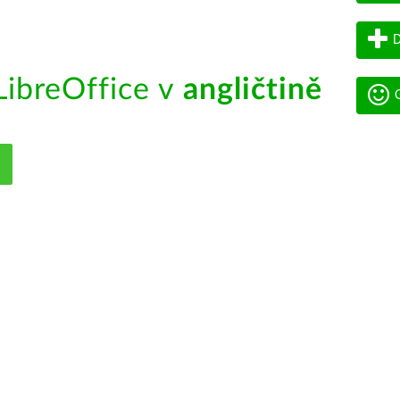
D
ibreOffice v
angličtině
G