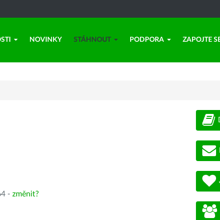
STI
NOVINKY
STÁHNOUT
PODPORA
ZAPOJTE S
64 -
změnit?