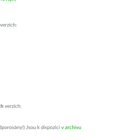
verzích:
ch
verzích:
dporovány!) Jsou k dispozici
v archivu