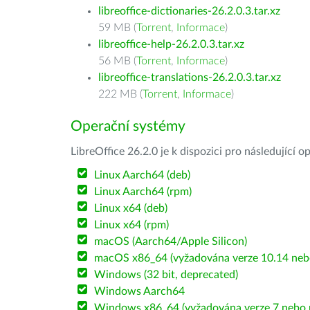
libreoffice-dictionaries-26.2.0.3.tar.xz
59 MB (
Torrent
,
Informace
)
libreoffice-help-26.2.0.3.tar.xz
56 MB (
Torrent
,
Informace
)
libreoffice-translations-26.2.0.3.tar.xz
222 MB (
Torrent
,
Informace
)
Operační systémy
LibreOffice 26.2.0 je k dispozici pro následující 
Linux Aarch64 (deb)
Linux Aarch64 (rpm)
Linux x64 (deb)
Linux x64 (rpm)
macOS (Aarch64/Apple Silicon)
macOS x86_64 (vyžadována verze 10.14 nebo
Windows (32 bit, deprecated)
Windows Aarch64
Windows x86_64 (vyžadována verze 7 nebo n