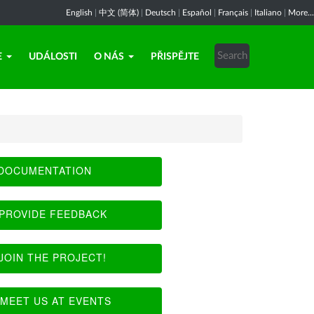
English
|
中文 (简体)
|
Deutsch
|
Español
|
Français
|
Italiano
|
More...
E
UDÁLOSTI
O NÁS
PŘISPĚJTE
DOCUMENTATION
PROVIDE FEEDBACK
JOIN THE PROJECT!
MEET US AT EVENTS