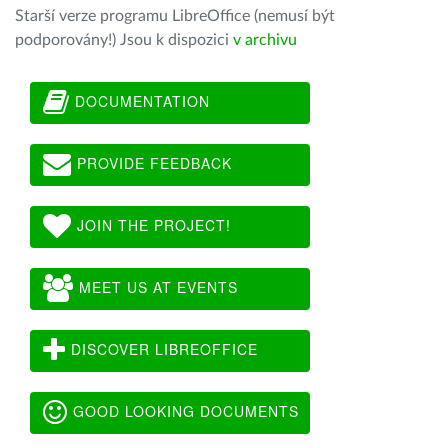
Starší verze programu LibreOffice (nemusí být
podporovány!) Jsou k dispozici
v archivu
DOCUMENTATION
PROVIDE FEEDBACK
JOIN THE PROJECT!
MEET US AT EVENTS
DISCOVER LIBREOFFICE
GOOD LOOKING DOCUMENTS