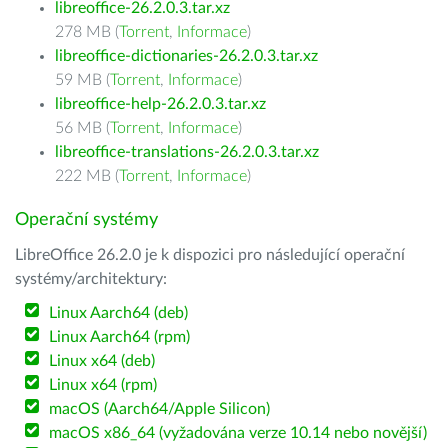
libreoffice-26.2.0.3.tar.xz
278 MB (
Torrent
,
Informace
)
libreoffice-dictionaries-26.2.0.3.tar.xz
59 MB (
Torrent
,
Informace
)
libreoffice-help-26.2.0.3.tar.xz
56 MB (
Torrent
,
Informace
)
libreoffice-translations-26.2.0.3.tar.xz
222 MB (
Torrent
,
Informace
)
Operační systémy
LibreOffice 26.2.0 je k dispozici pro následující operační
systémy/architektury:
Linux Aarch64 (deb)
Linux Aarch64 (rpm)
Linux x64 (deb)
Linux x64 (rpm)
macOS (Aarch64/Apple Silicon)
macOS x86_64 (vyžadována verze 10.14 nebo novější)