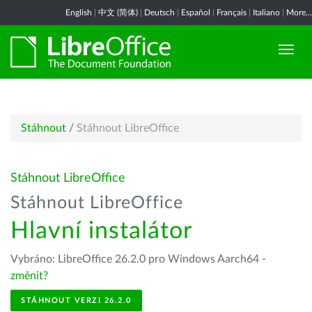
English
|
中文 (简体)
|
Deutsch
|
Español
|
Français
|
Italiano
|
More...
Stáhnout
/
Stáhnout LibreOffice
Stáhnout LibreOffice
Stáhnout LibreOffice
Hlavní instalátor
Vybráno: LibreOffice 26.2.0 pro Windows Aarch64 -
změnit?
STÁHNOUT VERZI 26.2.0