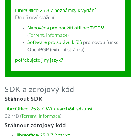
LibreOffice 25.8.7 poznámky k vydání
Doplňkové stažení:
Nápověda pro použití offline:
עברית
(
Torrent
,
Informace
)
Software pro správu klíčů
pro novou funkci
OpenPGP (externí stránka)
potřebujete jiný jazyk?
SDK a zdrojový kód
Stáhnout SDK
LibreOffice_25.8.7_Win_aarch64_sdk.msi
22 MB (
Torrent
,
Informace
)
Stáhnout zdrojový kód
libreoffice-25.8.7.2.tar.xz