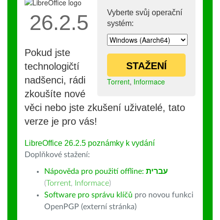
Vyberte svůj operační
26.2.5
systém:
Pokud jste
STAŽENÍ
technologičtí
nadšenci, rádi
Torrent
,
Informace
zkoušíte nové
věci nebo jste zkušení uživatelé, tato
verze je pro vás!
LibreOffice 26.2.5 poznámky k vydání
Doplňkové stažení:
Nápověda pro použití offline:
עברית
(
Torrent
,
Informace
)
Software pro správu klíčů
pro novou funkci
OpenPGP (externí stránka)