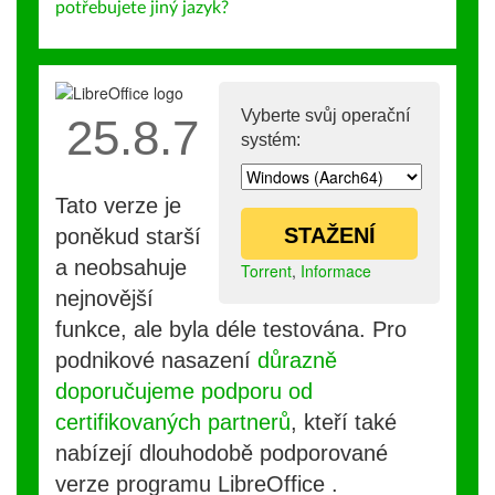
potřebujete jiný jazyk?
Vyberte svůj operační
25.8.7
systém:
Tato verze je
STAŽENÍ
poněkud starší
a neobsahuje
Torrent
,
Informace
nejnovější
funkce, ale byla déle testována. Pro
podnikové nasazení
důrazně
doporučujeme podporu od
certifikovaných partnerů
, kteří také
nabízejí dlouhodobě podporované
verze programu LibreOffice .