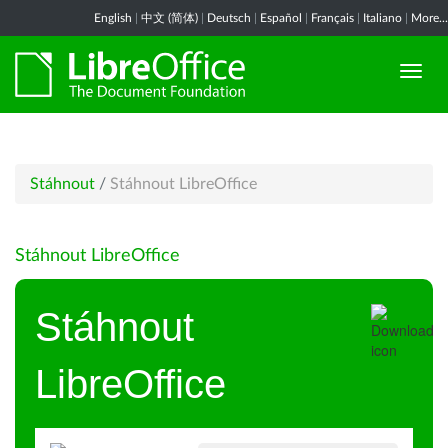
English
|
中文 (简体)
|
Deutsch
|
Español
|
Français
|
Italiano
|
More...
Stáhnout
/
Stáhnout LibreOffice
Stáhnout LibreOffice
Stáhnout
LibreOffice