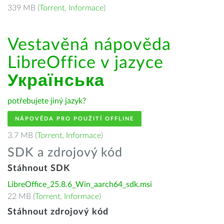
339 MB (
Torrent
,
Informace
)
Vestavěná nápověda
LibreOffice v jazyce
Українська
potřebujete jiný jazyk?
NÁPOVĚDA PRO POUŽITÍ OFFLINE
3.7 MB (
Torrent
,
Informace
)
SDK a zdrojový kód
Stáhnout SDK
LibreOffice_25.8.6_Win_aarch64_sdk.msi
22 MB (
Torrent
,
Informace
)
Stáhnout zdrojový kód