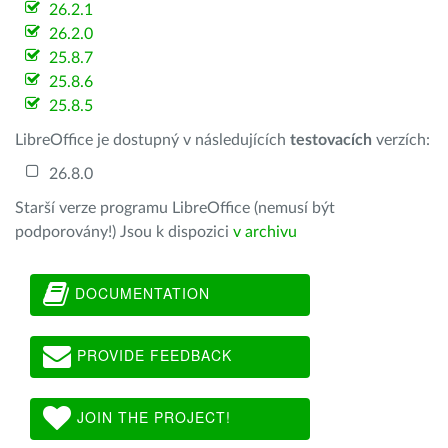
26.2.1
26.2.0
25.8.7
25.8.6
25.8.5
LibreOffice je dostupný v následujících
testovacích
verzích:
26.8.0
Starší verze programu LibreOffice (nemusí být
podporovány!) Jsou k dispozici
v archivu
DOCUMENTATION
PROVIDE FEEDBACK
JOIN THE PROJECT!