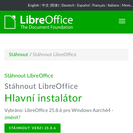
English
|
中文 (简体)
|
Deutsch
|
Español
|
Français
|
Italiano
|
More...
Stáhnout
/
Stáhnout LibreOffice
Stáhnout LibreOffice
Stáhnout LibreOffice
Hlavní instalátor
Vybráno: LibreOffice 25.8.6 pro Windows Aarch64 -
změnit?
STÁHNOUT VERZI 25.8.6