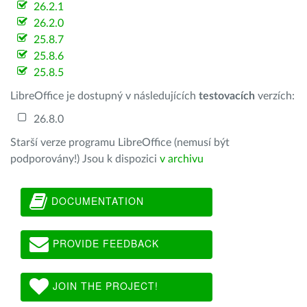
26.2.1
26.2.0
25.8.7
25.8.6
25.8.5
LibreOffice je dostupný v následujících
testovacích
verzích:
26.8.0
Starší verze programu LibreOffice (nemusí být
podporovány!) Jsou k dispozici
v archivu
DOCUMENTATION
PROVIDE FEEDBACK
JOIN THE PROJECT!