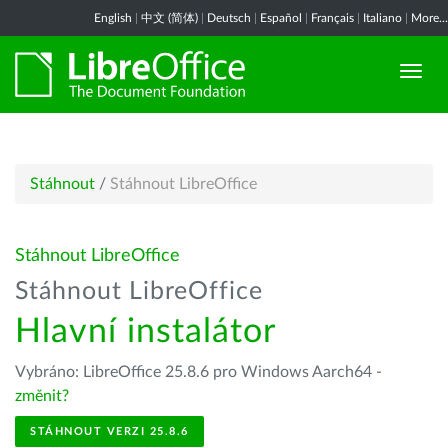
English
|
中文 (简体)
|
Deutsch
|
Español
|
Français
|
Italiano
|
More...
Stáhnout
/
Stáhnout LibreOffice
Stáhnout LibreOffice
Stáhnout LibreOffice
Hlavní instalátor
Vybráno: LibreOffice 25.8.6 pro Windows Aarch64 -
změnit?
STÁHNOUT VERZI 25.8.6