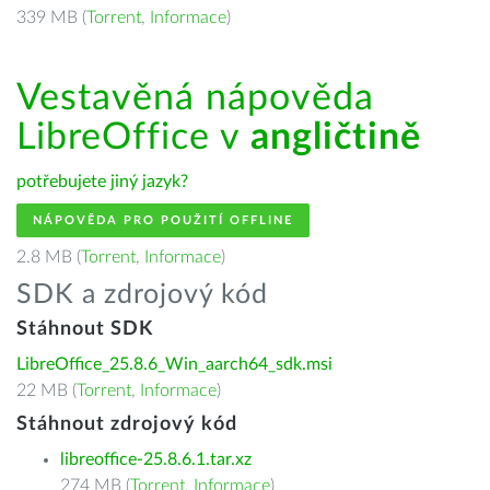
339 MB (
Torrent
,
Informace
)
Vestavěná nápověda
LibreOffice v
angličtině
potřebujete jiný jazyk?
NÁPOVĚDA PRO POUŽITÍ OFFLINE
2.8 MB (
Torrent
,
Informace
)
SDK a zdrojový kód
Stáhnout SDK
LibreOffice_25.8.6_Win_aarch64_sdk.msi
22 MB (
Torrent
,
Informace
)
Stáhnout zdrojový kód
libreoffice-25.8.6.1.tar.xz
274 MB (
Torrent
,
Informace
)