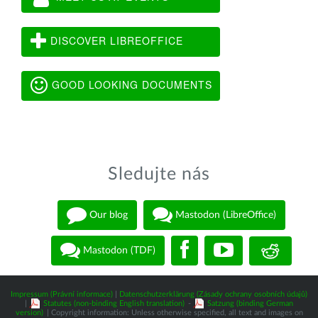
DISCOVER LIBREOFFICE
GOOD LOOKING DOCUMENTS
Sledujte nás
Our blog
Mastodon (LibreOffice)
Mastodon (TDF)
Impressum (Právní informace)
|
Datenschutzerklärung (Zásady ochrany osobních údajů)
|
Statutes (non-binding English translation)
-
Satzung (binding German
version)
| Copyright information: Unless otherwise specified, all text and images on