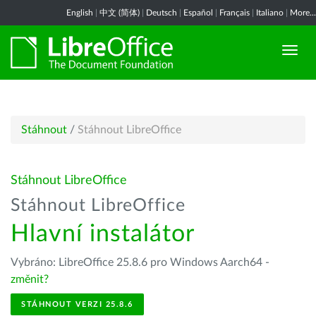
English
|
中文 (简体)
|
Deutsch
|
Español
|
Français
|
Italiano
|
More...
Stáhnout
/
Stáhnout LibreOffice
Stáhnout LibreOffice
Stáhnout LibreOffice
Hlavní instalátor
Vybráno: LibreOffice 25.8.6 pro Windows Aarch64 -
změnit?
STÁHNOUT VERZI 25.8.6