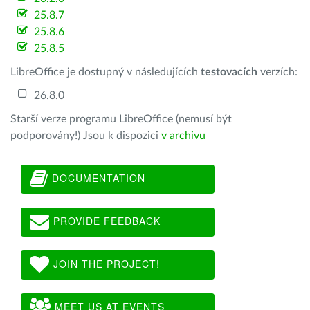
25.8.7
25.8.6
25.8.5
LibreOffice je dostupný v následujících
testovacích
verzích:
26.8.0
Starší verze programu LibreOffice (nemusí být
podporovány!) Jsou k dispozici
v archivu
DOCUMENTATION
PROVIDE FEEDBACK
JOIN THE PROJECT!
MEET US AT EVENTS