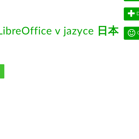
D
ibreOffice v jazyce
日本
G