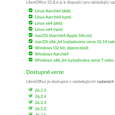
LibreOffice 25.8.6 je k dispozici pro následující 
Linux Aarch64 (deb)
Linux Aarch64 (rpm)
Linux x64 (deb)
Linux x64 (rpm)
macOS (Aarch64/Apple Silicon)
macOS x86_64 (vyžadována verze 10.14 nebo
Windows (32 bit, deprecated)
Windows Aarch64
Windows x86_64 (vyžadována verze 7 nebo n
Dostupné verze
LibreOffice je dostupný v následujících
vydaných
26.2.5
26.2.4
26.2.3
26.2.2