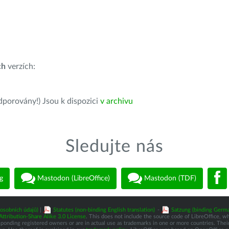
ch
verzích:
dporovány!) Jsou k dispozici
v archivu
Sledujte nás
g
Mastodon (LibreOffice)
Mastodon (TDF)
osobních údajů)
|
Statutes (non-binding English translation)
-
Satzung (binding Germa
tribution-Share Alike 3.0 License
. This does not include the source code of LibreOffice, w
nding registered owners or are in actual use as trademarks in one or more countries. Their 