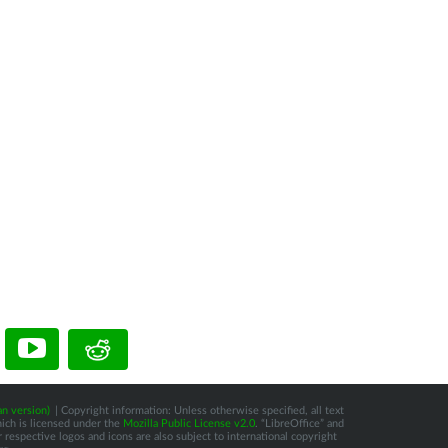
n version)
| Copyright information: Unless otherwise specified, all text
hich is licensed under the
Mozilla Public License v2.0
. “LibreOffice” and
respective logos and icons are also subject to international copyright