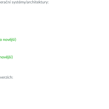
operační systémy/architektury:
 novější)
ovější)
verzích: