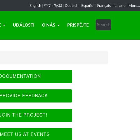
English
|
中文 (简体)
|
Deutsch
|
Español
|
Français
|
Italiano
|
More...
E
UDÁLOSTI
O NÁS
PŘISPĚJTE
DOCUMENTATION
PROVIDE FEEDBACK
JOIN THE PROJECT!
MEET US AT EVENTS