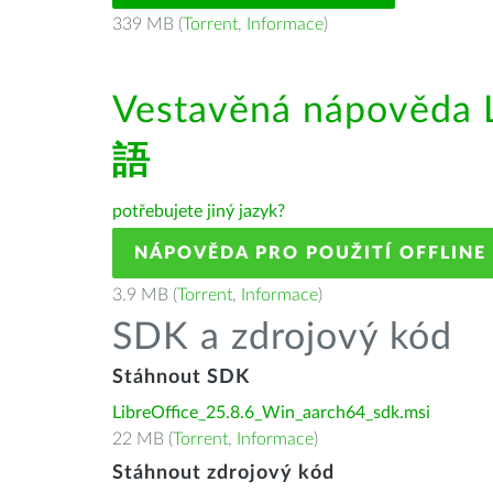
339 MB (
Torrent
,
Informace
)
Vestavěná nápověda L
語
potřebujete jiný jazyk?
NÁPOVĚDA PRO POUŽITÍ OFFLINE
3.9 MB (
Torrent
,
Informace
)
SDK a zdrojový kód
Stáhnout SDK
LibreOffice_25.8.6_Win_aarch64_sdk.msi
22 MB (
Torrent
,
Informace
)
Stáhnout zdrojový kód