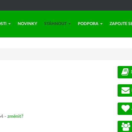
STI
NOVINKY
STÁHNOUT
PODPORA
ZAPOJTE S
64 -
změnit?