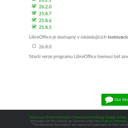
26.2.1
26.2.0
25.8.7
25.8.6
25.8.5
LibreOffice je dostupný v následujících
testovací
26.8.0
Starší verze programu LibreOffice (nemusí být po
Our blo
Impressum (Právní informace)
|
Datenschutzerklärung (Zásady ochrany 
and images on this website are licensed under the
Creative Commons At
“The Document Foundation” are registered trademarks of their correspo