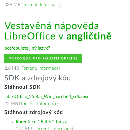
339 MB (
Torrent
,
Informace
)
Vestavěná nápověda
LibreOffice v
angličtině
potřebujete jiný jazyk?
NÁPOVĚDA PRO POUŽITÍ OFFLINE
2.8 MB (
Torrent
,
Informace
)
SDK a zdrojový kód
Stáhnout SDK
LibreOffice_25.8.5_Win_aarch64_sdk.msi
22 MB (
Torrent
,
Informace
)
Stáhnout zdrojový kód
libreoffice-25.8.5.2.tar.xz
274 MB (
Torrent
,
Informace
)