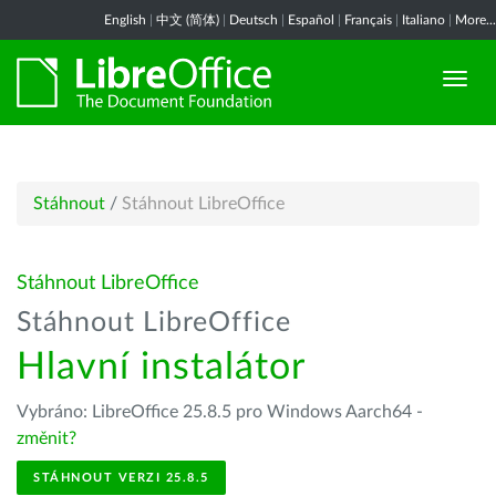
English
|
中文 (简体)
|
Deutsch
|
Español
|
Français
|
Italiano
|
More...
Stáhnout
/
Stáhnout LibreOffice
Stáhnout LibreOffice
Stáhnout LibreOffice
Hlavní instalátor
Vybráno: LibreOffice 25.8.5 pro Windows Aarch64 -
změnit?
STÁHNOUT VERZI 25.8.5