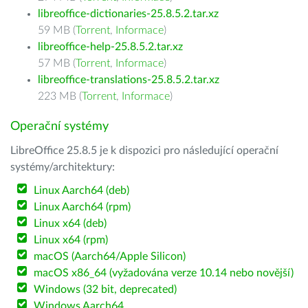
libreoffice-dictionaries-25.8.5.2.tar.xz
59 MB (
Torrent
,
Informace
)
libreoffice-help-25.8.5.2.tar.xz
57 MB (
Torrent
,
Informace
)
libreoffice-translations-25.8.5.2.tar.xz
223 MB (
Torrent
,
Informace
)
Operační systémy
LibreOffice 25.8.5 je k dispozici pro následující operační
systémy/architektury:
Linux Aarch64 (deb)
Linux Aarch64 (rpm)
Linux x64 (deb)
Linux x64 (rpm)
macOS (Aarch64/Apple Silicon)
macOS x86_64 (vyžadována verze 10.14 nebo novější)
Windows (32 bit, deprecated)
Windows Aarch64