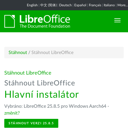
English
|
中文 (简体)
|
Deutsch
|
Español
|
Français
|
Italiano
|
More...
Stáhnout
/
Stáhnout LibreOffice
Stáhnout LibreOffice
Stáhnout LibreOffice
Hlavní instalátor
Vybráno: LibreOffice 25.8.5 pro Windows Aarch64 -
změnit?
STÁHNOUT VERZI 25.8.5