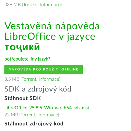
339 MB (
Torrent
,
Informace
)
Vestavěná nápověda
LibreOffice v jazyce
тоҷикӣ
potřebujete jiný jazyk?
NÁPOVĚDA PRO POUŽITÍ OFFLINE
3.5 MB (
Torrent
,
Informace
)
SDK a zdrojový kód
Stáhnout SDK
LibreOffice_25.8.5_Win_aarch64_sdk.msi
22 MB (
Torrent
,
Informace
)
Stáhnout zdrojový kód