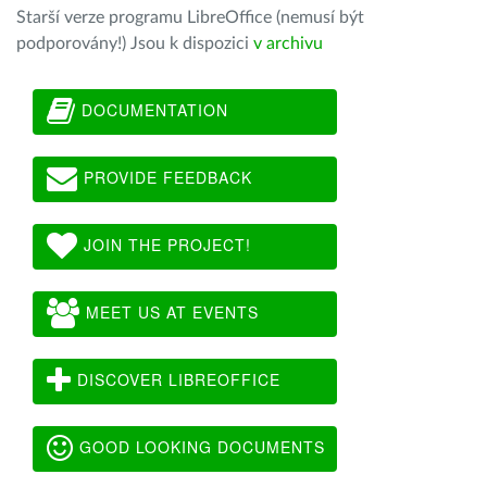
Starší verze programu LibreOffice (nemusí být
podporovány!) Jsou k dispozici
v archivu
DOCUMENTATION
PROVIDE FEEDBACK
JOIN THE PROJECT!
MEET US AT EVENTS
DISCOVER LIBREOFFICE
GOOD LOOKING DOCUMENTS