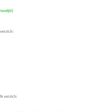
ovější)
verzích:
ch
verzích: