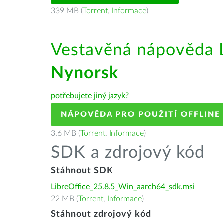
339 MB (
Torrent
,
Informace
)
Vestavěná nápověda L
Nynorsk
potřebujete jiný jazyk?
NÁPOVĚDA PRO POUŽITÍ OFFLINE
3.6 MB (
Torrent
,
Informace
)
SDK a zdrojový kód
Stáhnout SDK
LibreOffice_25.8.5_Win_aarch64_sdk.msi
22 MB (
Torrent
,
Informace
)
Stáhnout zdrojový kód