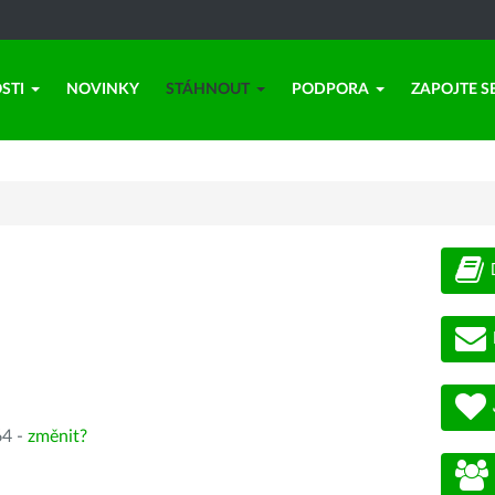
STI
NOVINKY
STÁHNOUT
PODPORA
ZAPOJTE S
64 -
změnit?