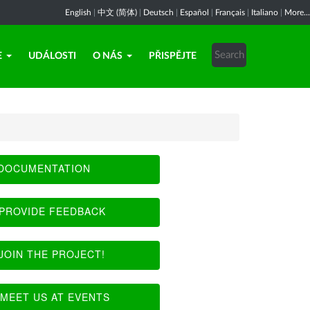
English
|
中文 (简体)
|
Deutsch
|
Español
|
Français
|
Italiano
|
More...
E
UDÁLOSTI
O NÁS
PŘISPĚJTE
DOCUMENTATION
PROVIDE FEEDBACK
JOIN THE PROJECT!
MEET US AT EVENTS