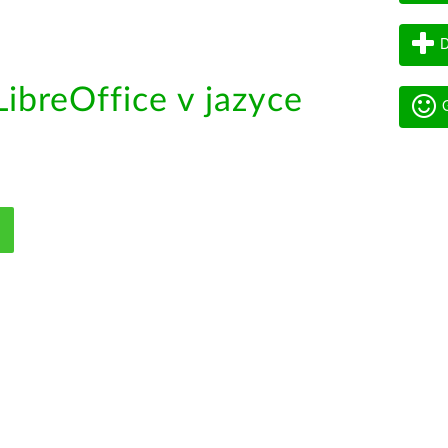
D
ibreOffice v jazyce
G