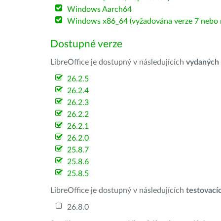
Windows Aarch64
Windows x86_64 (vyžadována verze 7 nebo n
Dostupné verze
LibreOffice je dostupný v následujících
vydaných
26.2.5
26.2.4
26.2.3
26.2.2
26.2.1
26.2.0
25.8.7
25.8.6
25.8.5
LibreOffice je dostupný v následujících
testovací
26.8.0