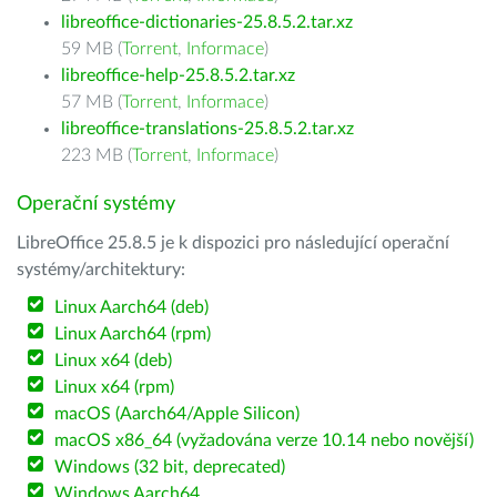
libreoffice-dictionaries-25.8.5.2.tar.xz
59 MB (
Torrent
,
Informace
)
libreoffice-help-25.8.5.2.tar.xz
57 MB (
Torrent
,
Informace
)
libreoffice-translations-25.8.5.2.tar.xz
223 MB (
Torrent
,
Informace
)
Operační systémy
LibreOffice 25.8.5 je k dispozici pro následující operační
systémy/architektury:
Linux Aarch64 (deb)
Linux Aarch64 (rpm)
Linux x64 (deb)
Linux x64 (rpm)
macOS (Aarch64/Apple Silicon)
macOS x86_64 (vyžadována verze 10.14 nebo novější)
Windows (32 bit, deprecated)
Windows Aarch64