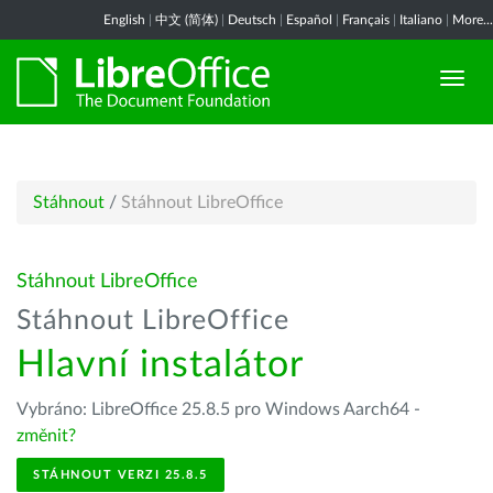
English
|
中文 (简体)
|
Deutsch
|
Español
|
Français
|
Italiano
|
More...
Stáhnout
/
Stáhnout LibreOffice
Stáhnout LibreOffice
Stáhnout LibreOffice
Hlavní instalátor
Vybráno: LibreOffice 25.8.5 pro Windows Aarch64 -
změnit?
STÁHNOUT VERZI 25.8.5