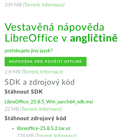
339 MB (
Torrent
,
Informace
)
Vestavěná nápověda
LibreOffice v
angličtině
potřebujete jiný jazyk?
NÁPOVĚDA PRO POUŽITÍ OFFLINE
2.8 MB (
Torrent
,
Informace
)
SDK a zdrojový kód
Stáhnout SDK
LibreOffice_25.8.5_Win_aarch64_sdk.msi
22 MB (
Torrent
,
Informace
)
Stáhnout zdrojový kód
libreoffice-25.8.5.2.tar.xz
274 MB (
Torrent
,
Informace
)