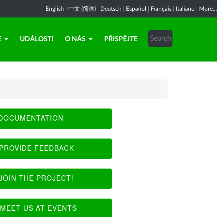
English
|
中文 (简体)
|
Deutsch
|
Español
|
Français
|
Italiano
|
More...
E
UDÁLOSTI
O NÁS
PŘISPĚJTE
DOCUMENTATION
PROVIDE FEEDBACK
JOIN THE PROJECT!
MEET US AT EVENTS