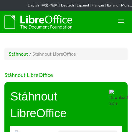
English
|
中文 (简体)
|
Deutsch
|
Español
|
Français
|
Italiano
|
More...
Stáhnout
/
Stáhnout LibreOffice
Stáhnout LibreOffice
Stáhnout
LibreOffice