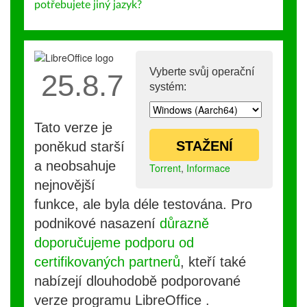
potřebujete jiný jazyk?
Vyberte svůj operační
25.8.7
systém:
Tato verze je
STAŽENÍ
poněkud starší
a neobsahuje
Torrent
,
Informace
nejnovější
funkce, ale byla déle testována. Pro
podnikové nasazení
důrazně
doporučujeme podporu od
certifikovaných partnerů
, kteří také
nabízejí dlouhodobě podporované
verze programu LibreOffice .