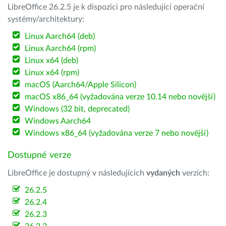
LibreOffice 26.2.5 je k dispozici pro následující operační
systémy/architektury:
Linux Aarch64 (deb)
Linux Aarch64 (rpm)
Linux x64 (deb)
Linux x64 (rpm)
macOS (Aarch64/Apple Silicon)
macOS x86_64 (vyžadována verze 10.14 nebo novější)
Windows (32 bit, deprecated)
Windows Aarch64
Windows x86_64 (vyžadována verze 7 nebo novější)
Dostupné verze
LibreOffice je dostupný v následujících
vydaných
verzích:
26.2.5
26.2.4
26.2.3