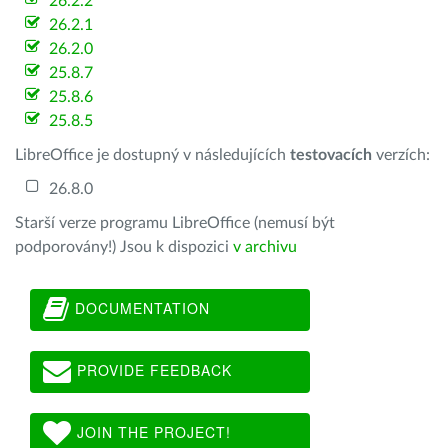
26.2.2
26.2.1
26.2.0
25.8.7
25.8.6
25.8.5
LibreOffice je dostupný v následujících
testovacích
verzích:
26.8.0
Starší verze programu LibreOffice (nemusí být
podporovány!) Jsou k dispozici
v archivu
DOCUMENTATION
PROVIDE FEEDBACK
JOIN THE PROJECT!