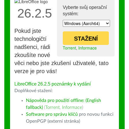
Vyberte svůj operační
26.2.5
systém:
Pokud jste
STAŽENÍ
technologičtí
nadšenci, rádi
Torrent
,
Informace
zkoušíte nové
věci nebo jste zkušení uživatelé, tato
verze je pro vás!
LibreOffice 26.2.5 poznámky k vydání
Doplňkové stažení:
Nápověda pro použití offline: (English
fallback)
(
Torrent
,
Informace
)
Software pro správu klíčů
pro novou funkci
OpenPGP (externí stránka)