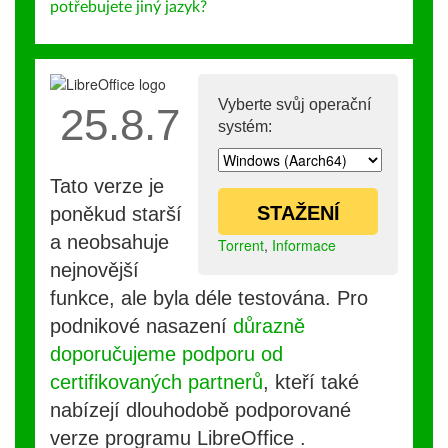
potřebujete jiný jazyk?
Vyberte svůj operační
25.8.7
systém:
Tato verze je
STAŽENÍ
poněkud starší
a neobsahuje
Torrent
,
Informace
nejnovější
funkce, ale byla déle testována. Pro
podnikové nasazení
důrazně
doporučujeme podporu od
certifikovaných partnerů
, kteří také
nabízejí dlouhodobě podporované
verze programu LibreOffice .