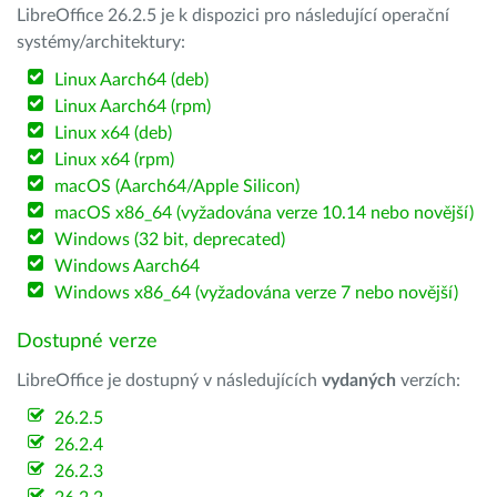
LibreOffice 26.2.5 je k dispozici pro následující operační
systémy/architektury:
Linux Aarch64 (deb)
Linux Aarch64 (rpm)
Linux x64 (deb)
Linux x64 (rpm)
macOS (Aarch64/Apple Silicon)
macOS x86_64 (vyžadována verze 10.14 nebo novější)
Windows (32 bit, deprecated)
Windows Aarch64
Windows x86_64 (vyžadována verze 7 nebo novější)
Dostupné verze
LibreOffice je dostupný v následujících
vydaných
verzích:
26.2.5
26.2.4
26.2.3