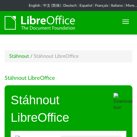
English
|
中文 (简体)
|
Deutsch
|
Español
|
Français
|
Italiano
|
More...
Stáhnout
/
Stáhnout LibreOffice
Stáhnout LibreOffice
Stáhnout
LibreOffice