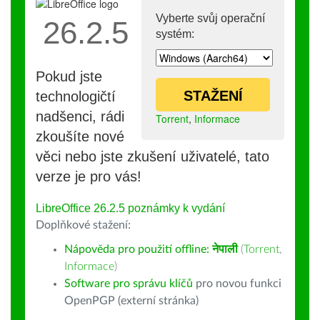
Vyberte svůj operační
26.2.5
systém:
Pokud jste
STAŽENÍ
technologičtí
nadšenci, rádi
Torrent
,
Informace
zkoušíte nové
věci nebo jste zkušení uživatelé, tato
verze je pro vás!
LibreOffice 26.2.5 poznámky k vydání
Doplňkové stažení:
Nápověda pro použití offline:
नेपाली
(
Torrent
,
Informace
)
Software pro správu klíčů
pro novou funkci
OpenPGP (externí stránka)