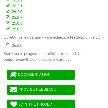
26.2.2
26.2.1
26.2.0
25.8.7
25.8.6
25.8.5
LibreOffice je dostupný v následujících
testovacích
verzích:
26.8.0
Starší verze programu LibreOffice (nemusí být
podporovány!) Jsou k dispozici
v archivu
DOCUMENTATION
PROVIDE FEEDBACK
JOIN THE PROJECT!