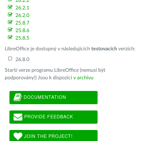
26.2.2
26.2.1
26.2.0
25.8.7
25.8.6
25.8.5
LibreOffice je dostupný v následujících
testovacích
verzích:
26.8.0
Starší verze programu LibreOffice (nemusí být
podporovány!) Jsou k dispozici
v archivu
DOCUMENTATION
PROVIDE FEEDBACK
JOIN THE PROJECT!