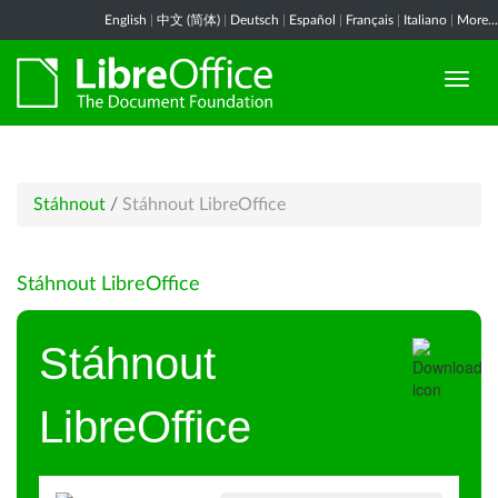
English
|
中文 (简体)
|
Deutsch
|
Español
|
Français
|
Italiano
|
More...
Stáhnout
/
Stáhnout LibreOffice
Stáhnout LibreOffice
Stáhnout
LibreOffice