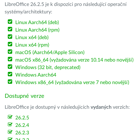
LibreOffice 26.2.5 je k dispozici pro následující operační
systémy/architektury:
Linux Aarch64 (deb)
Linux Aarch64 (rpm)
Linux x64 (deb)
Linux x64 (rpm)
macOS (Aarch64/Apple Silicon)
macOS x86_64 (vyžadována verze 10.14 nebo novější)
Windows (32 bit, deprecated)
Windows Aarch64
Windows x86_64 (vyžadována verze 7 nebo novější)
Dostupné verze
LibreOffice je dostupný v následujících
vydaných
verzích:
26.2.5
26.2.4
26.2.3