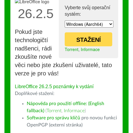
Vyberte svůj operační
26.2.5
systém:
Pokud jste
STAŽENÍ
technologičtí
nadšenci, rádi
Torrent
,
Informace
zkoušíte nové
věci nebo jste zkušení uživatelé, tato
verze je pro vás!
LibreOffice 26.2.5 poznámky k vydání
Doplňkové stažení:
Nápověda pro použití offline: (English
fallback)
(
Torrent
,
Informace
)
Software pro správu klíčů
pro novou funkci
OpenPGP (externí stránka)