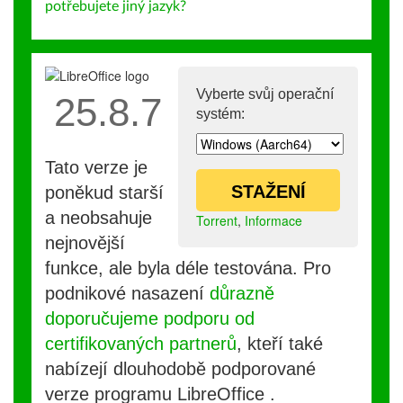
potřebujete jiný jazyk?
Vyberte svůj operační
25.8.7
systém:
Tato verze je
STAŽENÍ
poněkud starší
a neobsahuje
Torrent
,
Informace
nejnovější
funkce, ale byla déle testována. Pro
podnikové nasazení
důrazně
doporučujeme podporu od
certifikovaných partnerů
, kteří také
nabízejí dlouhodobě podporované
verze programu LibreOffice .