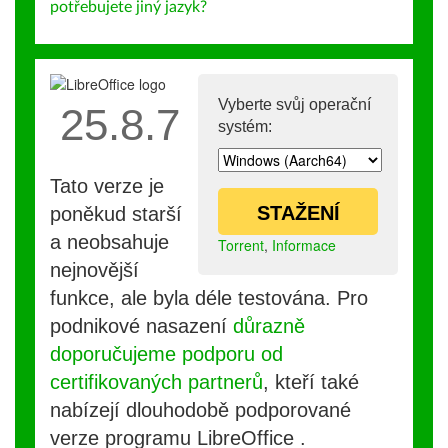
potřebujete jiný jazyk?
Vyberte svůj operační
25.8.7
systém:
Tato verze je
STAŽENÍ
poněkud starší
a neobsahuje
Torrent
,
Informace
nejnovější
funkce, ale byla déle testována. Pro
podnikové nasazení
důrazně
doporučujeme podporu od
certifikovaných partnerů
, kteří také
nabízejí dlouhodobě podporované
verze programu LibreOffice .