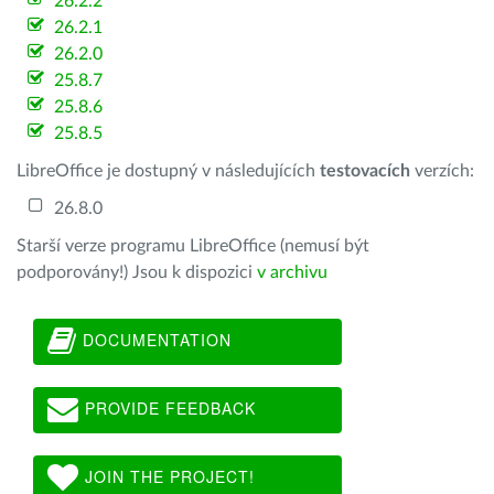
26.2.2
26.2.1
26.2.0
25.8.7
25.8.6
25.8.5
LibreOffice je dostupný v následujících
testovacích
verzích:
26.8.0
Starší verze programu LibreOffice (nemusí být
podporovány!) Jsou k dispozici
v archivu
DOCUMENTATION
PROVIDE FEEDBACK
JOIN THE PROJECT!