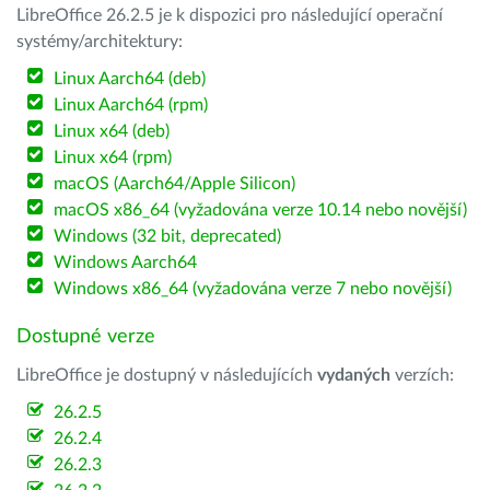
LibreOffice 26.2.5 je k dispozici pro následující operační
systémy/architektury:
Linux Aarch64 (deb)
Linux Aarch64 (rpm)
Linux x64 (deb)
Linux x64 (rpm)
macOS (Aarch64/Apple Silicon)
macOS x86_64 (vyžadována verze 10.14 nebo novější)
Windows (32 bit, deprecated)
Windows Aarch64
Windows x86_64 (vyžadována verze 7 nebo novější)
Dostupné verze
LibreOffice je dostupný v následujících
vydaných
verzích:
26.2.5
26.2.4
26.2.3