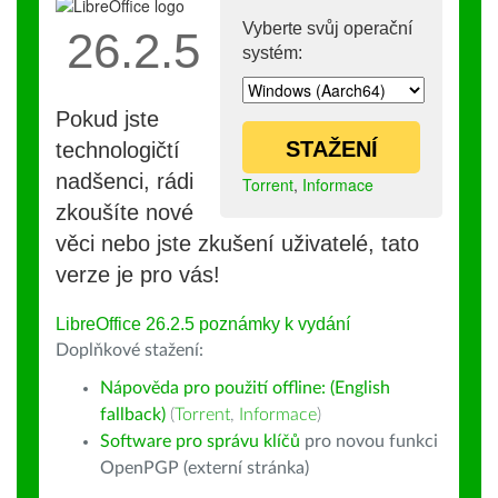
Vyberte svůj operační
26.2.5
systém:
Pokud jste
STAŽENÍ
technologičtí
nadšenci, rádi
Torrent
,
Informace
zkoušíte nové
věci nebo jste zkušení uživatelé, tato
verze je pro vás!
LibreOffice 26.2.5 poznámky k vydání
Doplňkové stažení:
Nápověda pro použití offline: (English
fallback)
(
Torrent
,
Informace
)
Software pro správu klíčů
pro novou funkci
OpenPGP (externí stránka)