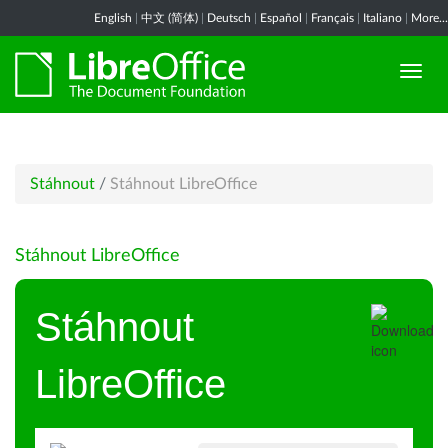
English
|
中文 (简体)
|
Deutsch
|
Español
|
Français
|
Italiano
|
More...
Stáhnout
/
Stáhnout LibreOffice
Stáhnout LibreOffice
Stáhnout
LibreOffice