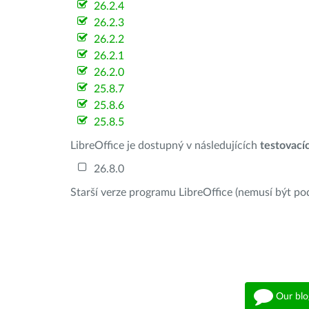
26.2.4
26.2.3
26.2.2
26.2.1
26.2.0
25.8.7
25.8.6
25.8.5
LibreOffice je dostupný v následujících
testovací
26.8.0
Starší verze programu LibreOffice (nemusí být po
Our blo