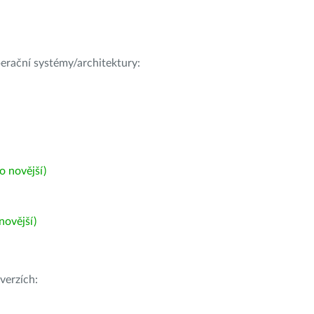
operační systémy/architektury:
 novější)
ovější)
verzích: