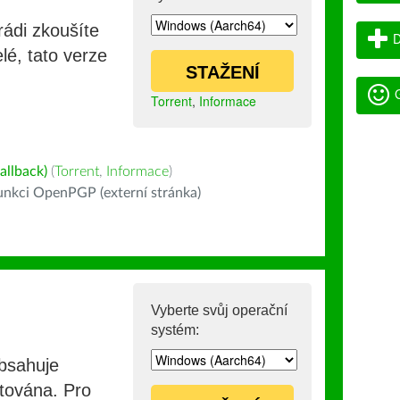
rádi zkoušíte
D
lé, tato verze
STAŽENÍ
G
Torrent
,
Informace
allback)
(
Torrent
,
Informace
)
nkci OpenPGP (externí stránka)
Vyberte svůj operační
systém:
obsahuje
stována. Pro