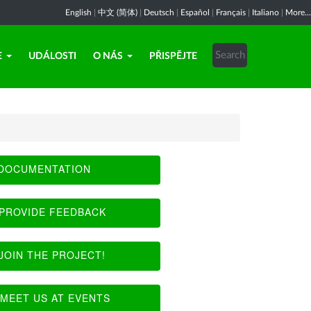
English
|
中文 (简体)
|
Deutsch
|
Español
|
Français
|
Italiano
|
More...
E
UDÁLOSTI
O NÁS
PŘISPĚJTE
DOCUMENTATION
PROVIDE FEEDBACK
JOIN THE PROJECT!
MEET US AT EVENTS