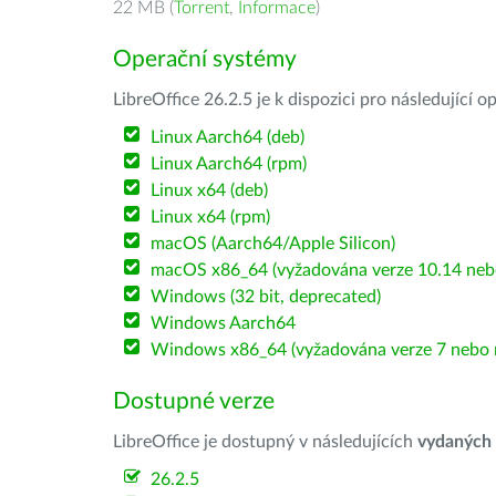
22 MB (
Torrent
,
Informace
)
Operační systémy
LibreOffice 26.2.5 je k dispozici pro následující 
Linux Aarch64 (deb)
Linux Aarch64 (rpm)
Linux x64 (deb)
Linux x64 (rpm)
macOS (Aarch64/Apple Silicon)
macOS x86_64 (vyžadována verze 10.14 nebo
Windows (32 bit, deprecated)
Windows Aarch64
Windows x86_64 (vyžadována verze 7 nebo n
Dostupné verze
LibreOffice je dostupný v následujících
vydaných
26.2.5