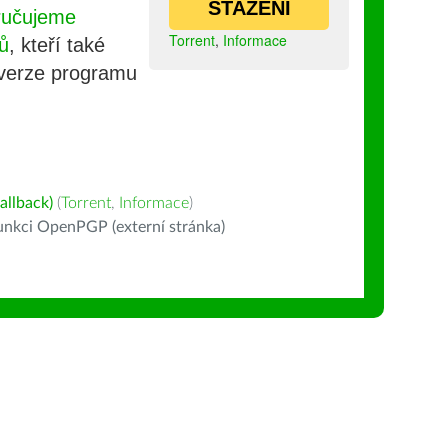
STAŽENÍ
ručujeme
Torrent
,
Informace
ů
, kteří také
 verze programu
allback)
(
Torrent
,
Informace
)
nkci OpenPGP (externí stránka)