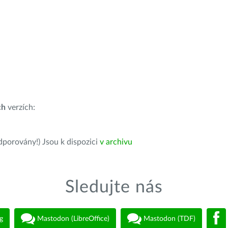
ch
verzích:
dporovány!) Jsou k dispozici
v archivu
Sledujte nás
g
Mastodon (LibreOffice)
Mastodon (TDF)