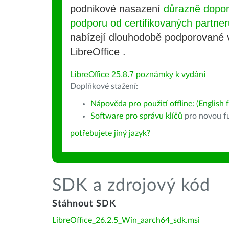
podnikové nasazení
důrazně dopo
podporu od certifikovaných partner
nabízejí dlouhodobě podporované
LibreOffice .
LibreOffice 25.8.7 poznámky k vydání
Doplňkové stažení:
Nápověda pro použití offline: (English f
Software pro správu klíčů
pro novou fu
potřebujete jiný jazyk?
SDK a zdrojový kód
Stáhnout SDK
LibreOffice_26.2.5_Win_aarch64_sdk.msi