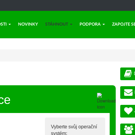
STI
NOVINKY
STÁHNOUT
PODPORA
ZAPOJTE S
ce
Vyberte svůj operační
systém: