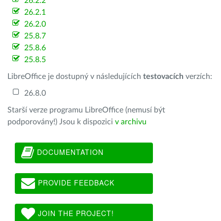
26.2.2
26.2.1
26.2.0
25.8.7
25.8.6
25.8.5
LibreOffice je dostupný v následujících
testovacích
verzích:
26.8.0
Starší verze programu LibreOffice (nemusí být
podporovány!) Jsou k dispozici
v archivu
DOCUMENTATION
PROVIDE FEEDBACK
JOIN THE PROJECT!