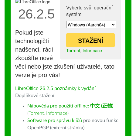
Vyberte svůj operační
26.2.5
systém:
Pokud jste
STAŽENÍ
technologičtí
nadšenci, rádi
Torrent
,
Informace
zkoušíte nové
věci nebo jste zkušení uživatelé, tato
verze je pro vás!
LibreOffice 26.2.5 poznámky k vydání
Doplňkové stažení:
Nápověda pro použití offline:
中文 (正體)
(
Torrent
,
Informace
)
Software pro správu klíčů
pro novou funkci
OpenPGP (externí stránka)