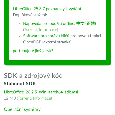
LibreOffice 25.8.7 poznámky k vydání
Doplňkové stažení:
Nápověda pro použití offline:
中文 (正體)
(
Torrent
,
Informace
)
Software pro správu klíčů
pro novou funkci
OpenPGP (externí stránka)
potřebujete jiný jazyk?
SDK a zdrojový kód
Stáhnout SDK
LibreOffice_26.2.5_Win_aarch64_sdk.msi
22 MB (
Torrent
,
Informace
)
Operační systémy