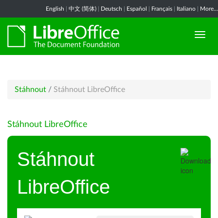
English
|
中文 (简体)
|
Deutsch
|
Español
|
Français
|
Italiano
|
More...
Stáhnout
/
Stáhnout LibreOffice
Stáhnout LibreOffice
Stáhnout
LibreOffice