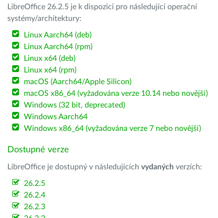
LibreOffice 26.2.5 je k dispozici pro následující operační
systémy/architektury:
Linux Aarch64 (deb)
Linux Aarch64 (rpm)
Linux x64 (deb)
Linux x64 (rpm)
macOS (Aarch64/Apple Silicon)
macOS x86_64 (vyžadována verze 10.14 nebo novější)
Windows (32 bit, deprecated)
Windows Aarch64
Windows x86_64 (vyžadována verze 7 nebo novější)
Dostupné verze
LibreOffice je dostupný v následujících
vydaných
verzích:
26.2.5
26.2.4
26.2.3