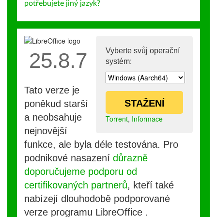
potřebujete jiný jazyk?
Vyberte svůj operační
25.8.7
systém:
Tato verze je
STAŽENÍ
poněkud starší
a neobsahuje
Torrent
,
Informace
nejnovější
funkce, ale byla déle testována. Pro
podnikové nasazení
důrazně
doporučujeme podporu od
certifikovaných partnerů
, kteří také
nabízejí dlouhodobě podporované
verze programu LibreOffice .