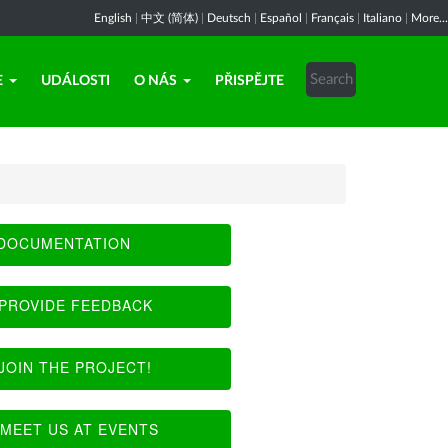
English
|
中文 (简体)
|
Deutsch
|
Español
|
Français
|
Italiano
|
More...
E
UDÁLOSTI
O NÁS
PŘISPĚJTE
DOCUMENTATION
PROVIDE FEEDBACK
JOIN THE PROJECT!
MEET US AT EVENTS