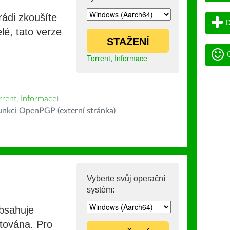
rádi zkoušíte
D
lé, tato verze
STAŽENÍ
G
Torrent
,
Informace
rrent
,
Informace
)
nkci OpenPGP (externí stránka)
Vyberte svůj operační
systém:
obsahuje
stována. Pro