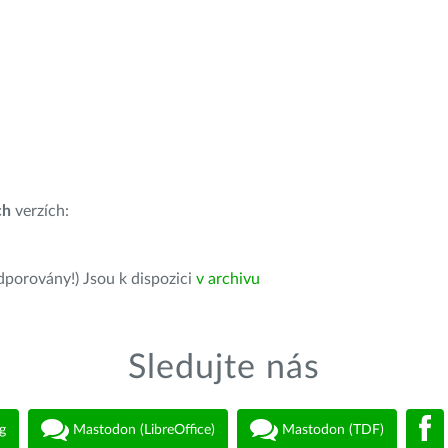
ch
verzích:
dporovány!) Jsou k dispozici
v archivu
Sledujte nás
g
Mastodon (LibreOffice)
Mastodon (TDF)