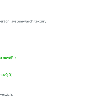
operační systémy/architektury:
 novější)
ovější)
verzích: