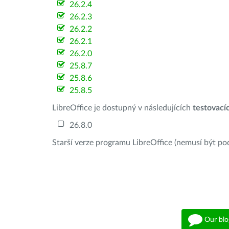
26.2.4
26.2.3
26.2.2
26.2.1
26.2.0
25.8.7
25.8.6
25.8.5
LibreOffice je dostupný v následujících
testovací
26.8.0
Starší verze programu LibreOffice (nemusí být po
Our blo