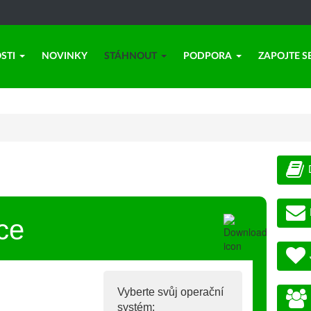
STI
NOVINKY
STÁHNOUT
PODPORA
ZAPOJTE S
ce
Vyberte svůj operační
systém: