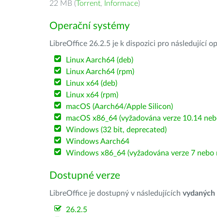
22 MB (
Torrent
,
Informace
)
Operační systémy
LibreOffice 26.2.5 je k dispozici pro následující 
Linux Aarch64 (deb)
Linux Aarch64 (rpm)
Linux x64 (deb)
Linux x64 (rpm)
macOS (Aarch64/Apple Silicon)
macOS x86_64 (vyžadována verze 10.14 nebo
Windows (32 bit, deprecated)
Windows Aarch64
Windows x86_64 (vyžadována verze 7 nebo n
Dostupné verze
LibreOffice je dostupný v následujících
vydaných
26.2.5