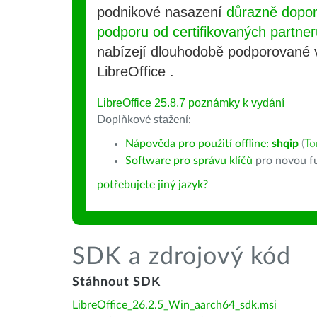
podnikové nasazení
důrazně dopo
podporu od certifikovaných partner
nabízejí dlouhodobě podporované
LibreOffice .
LibreOffice 25.8.7 poznámky k vydání
Doplňkové stažení:
Nápověda pro použití offline:
shqip
(
To
Software pro správu klíčů
pro novou fu
potřebujete jiný jazyk?
SDK a zdrojový kód
Stáhnout SDK
LibreOffice_26.2.5_Win_aarch64_sdk.msi