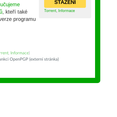
STAŽENÍ
ručujeme
Torrent
,
Informace
ů
, kteří také
 verze programu
rrent
,
Informace
)
nkci OpenPGP (externí stránka)