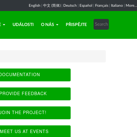
English
|
中文 (简体)
|
Deutsch
|
Español
|
Français
|
Italiano
|
More...
E
UDÁLOSTI
O NÁS
PŘISPĚJTE
DOCUMENTATION
PROVIDE FEEDBACK
JOIN THE PROJECT!
MEET US AT EVENTS