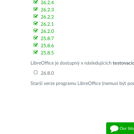
26.2.4
26.2.3
26.2.2
26.2.1
26.2.0
25.8.7
25.8.6
25.8.5
LibreOffice je dostupný v následujících
testovací
26.8.0
Starší verze programu LibreOffice (nemusí být po
Our blo