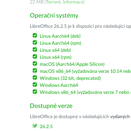
22 MB (
Torrent
,
Informace
)
Operační systémy
LibreOffice 26.2.5 je k dispozici pro následující 
Linux Aarch64 (deb)
Linux Aarch64 (rpm)
Linux x64 (deb)
Linux x64 (rpm)
macOS (Aarch64/Apple Silicon)
macOS x86_64 (vyžadována verze 10.14 nebo
Windows (32 bit, deprecated)
Windows Aarch64
Windows x86_64 (vyžadována verze 7 nebo n
Dostupné verze
LibreOffice je dostupný v následujících
vydaných
26.2.5