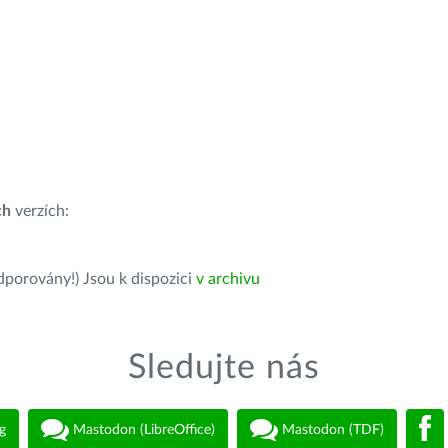
ch
verzích:
dporovány!) Jsou k dispozici
v archivu
Sledujte nás
g
Mastodon (LibreOffice)
Mastodon (TDF)