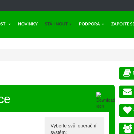
STI
NOVINKY
STÁHNOUT
PODPORA
ZAPOJTE S
ce
Vyberte svůj operační
systém: