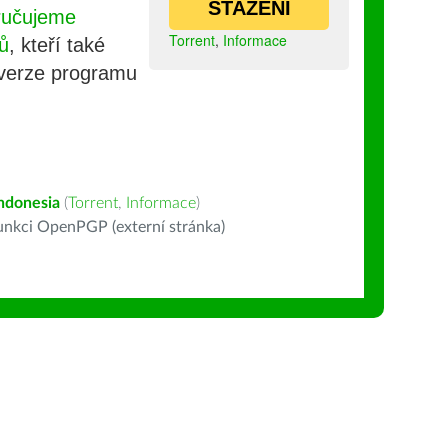
STAŽENÍ
ručujeme
Torrent
,
Informace
ů
, kteří také
 verze programu
ndonesia
(
Torrent
,
Informace
)
nkci OpenPGP (externí stránka)