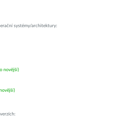
operační systémy/architektury:
 novější)
ovější)
verzích: