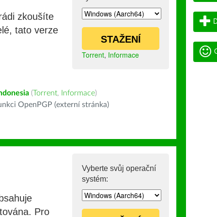
rádi zkoušíte
D
lé, tato verze
STAŽENÍ
G
Torrent
,
Informace
ndonesia
(
Torrent
,
Informace
)
nkci OpenPGP (externí stránka)
Vyberte svůj operační
systém:
obsahuje
stována. Pro