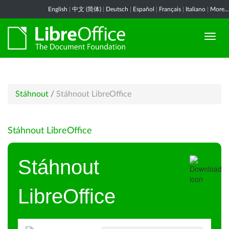
English
|
中文 (简体)
|
Deutsch
|
Español
|
Français
|
Italiano
|
More...
Stáhnout
/
Stáhnout LibreOffice
Stáhnout LibreOffice
Stáhnout
LibreOffice