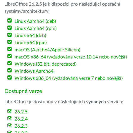
LibreOffice 26.2.5 je k dispozici pro následující operační
systémy/architektury:
Linux Aarch64 (deb)
Linux Aarch64 (rpm)
Linux x64 (deb)
Linux x64 (rpm)
macOS (Aarch64/Apple Silicon)
macOS x86_64 (vyžadována verze 10.14 nebo novější)
Windows (32 bit, deprecated)
Windows Aarch64
Windows x86_64 (vyžadována verze 7 nebo novější)
Dostupné verze
LibreOffice je dostupný v následujících
vydaných
verzích:
26.2.5
26.2.4
26.2.3