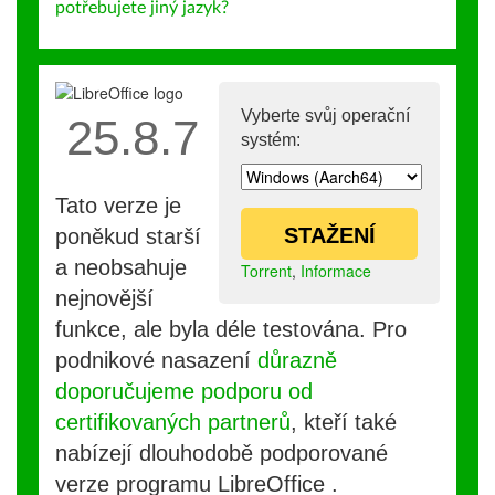
potřebujete jiný jazyk?
Vyberte svůj operační
25.8.7
systém:
Tato verze je
STAŽENÍ
poněkud starší
a neobsahuje
Torrent
,
Informace
nejnovější
funkce, ale byla déle testována. Pro
podnikové nasazení
důrazně
doporučujeme podporu od
certifikovaných partnerů
, kteří také
nabízejí dlouhodobě podporované
verze programu LibreOffice .