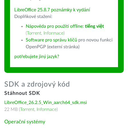
LibreOffice 25.8.7 poznámky k vydání
Doplňkové stažení:
Nápověda pro použití offline:
tiếng việt
(
Torrent
,
Informace
)
Software pro správu klíčů
pro novou funkci
OpenPGP (externí stránka)
potřebujete jiný jazyk?
SDK a zdrojový kód
Stáhnout SDK
LibreOffice_26.2.5_Win_aarch64_sdk.msi
22 MB (
Torrent
,
Informace
)
Operační systémy