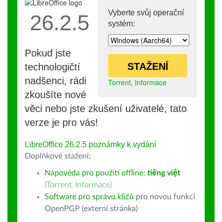
Vyberte svůj operační
26.2.5
systém:
Pokud jste
STAŽENÍ
technologičtí
nadšenci, rádi
Torrent
,
Informace
zkoušíte nové
věci nebo jste zkušení uživatelé, tato
verze je pro vás!
LibreOffice 26.2.5 poznámky k vydání
Doplňkové stažení:
Nápověda pro použití offline:
tiếng việt
(
Torrent
,
Informace
)
Software pro správu klíčů
pro novou funkci
OpenPGP (externí stránka)