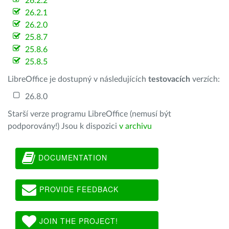
26.2.2
26.2.1
26.2.0
25.8.7
25.8.6
25.8.5
LibreOffice je dostupný v následujících
testovacích
verzích:
26.8.0
Starší verze programu LibreOffice (nemusí být
podporovány!) Jsou k dispozici
v archivu
DOCUMENTATION
PROVIDE FEEDBACK
JOIN THE PROJECT!