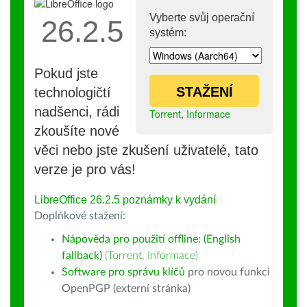
Vyberte svůj operační
26.2.5
systém:
Pokud jste
STAŽENÍ
technologičtí
nadšenci, rádi
Torrent
,
Informace
zkoušíte nové
věci nebo jste zkušení uživatelé, tato
verze je pro vás!
LibreOffice 26.2.5 poznámky k vydání
Doplňkové stažení:
Nápověda pro použití offline: (English
fallback)
(
Torrent
,
Informace
)
Software pro správu klíčů
pro novou funkci
OpenPGP (externí stránka)