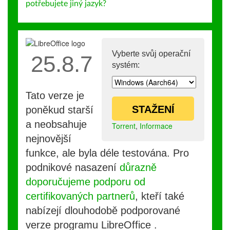
potřebujete jiný jazyk?
Vyberte svůj operační
25.8.7
systém:
Tato verze je
STAŽENÍ
poněkud starší
a neobsahuje
Torrent
,
Informace
nejnovější
funkce, ale byla déle testována. Pro
podnikové nasazení
důrazně
doporučujeme podporu od
certifikovaných partnerů
, kteří také
nabízejí dlouhodobě podporované
verze programu LibreOffice .