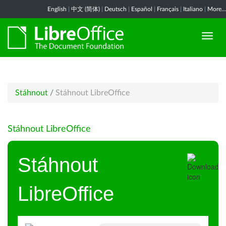
English
|
中文 (简体)
|
Deutsch
|
Español
|
Français
|
Italiano
|
More...
Stáhnout
/
Stáhnout LibreOffice
Stáhnout LibreOffice
Stáhnout
LibreOffice