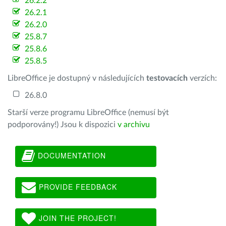
26.2.2
26.2.1
26.2.0
25.8.7
25.8.6
25.8.5
LibreOffice je dostupný v následujících
testovacích
verzích:
26.8.0
Starší verze programu LibreOffice (nemusí být
podporovány!) Jsou k dispozici
v archivu
DOCUMENTATION
PROVIDE FEEDBACK
JOIN THE PROJECT!