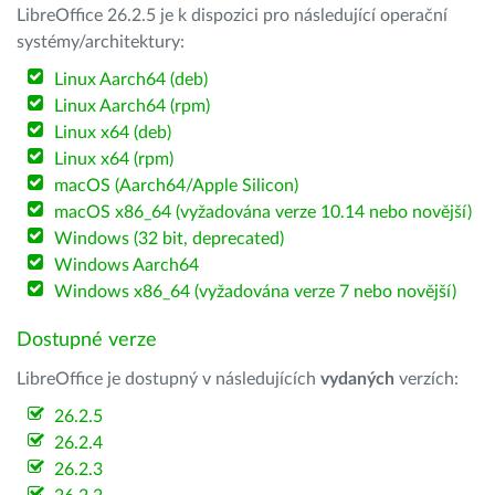
LibreOffice 26.2.5 je k dispozici pro následující operační
systémy/architektury:
Linux Aarch64 (deb)
Linux Aarch64 (rpm)
Linux x64 (deb)
Linux x64 (rpm)
macOS (Aarch64/Apple Silicon)
macOS x86_64 (vyžadována verze 10.14 nebo novější)
Windows (32 bit, deprecated)
Windows Aarch64
Windows x86_64 (vyžadována verze 7 nebo novější)
Dostupné verze
LibreOffice je dostupný v následujících
vydaných
verzích:
26.2.5
26.2.4
26.2.3